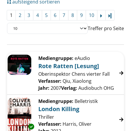
aufsteigend sortieren
1
2
3
4
5
6
7
8
9
10
Letzte Se
Treffer pro Seite
Suchergebnis
Zu den Suchfiltern springen
Mediengruppe:
eAudio
Rote Ratten [Lesung]
Oberinspektor Chens vierter Fall
Verfasser:
Qiu, Xiaolong
Suche nach diese
Jahr:
2007
Verlag:
Audiobuch OHG
Mediengruppe:
Belletristik
London Killing
Thriller
Verfasser:
Harris, Oliver
Suche nach diese
Exemplar-Details von London Killing anzeige