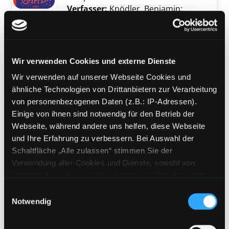
Verfasser:
Knödler, Benjamin
;
Knödler, Christine
Suche nach diesem Verf
Jahr:
2024
Verlag:
München, Hanser
Mediengruppe:
Belletristik
Wir verwenden Cookies und externe Dienste
Forderung
Wir verwenden auf unserer Webseite Cookies und
Roman
ähnliche Technologien von Drittanbietern zur Verarbeitung
Verfasser:
Grisham, John
Suche nach dies
Exemplar-Details von Forderung anzeigen
von personenbezogenen Daten (z.B.: IP-Adressen).
Jahr:
2018
Verlag:
München, Heyne
Einige von ihnen sind notwendig für den Betrieb der
Webseite, während andere uns helfen, diese Webseite
Mediengruppe:
Sachbuch
und Ihre Erfahrung zu verbessern. Bei Auswahl der
Probier's doch mal mit
Schaltfläche „Alle zulassen“ stimmen Sie der
Korruption!
Verwendung aller Cookies und Dienste, sowohl von
die Erfolgsgeheimnisse der Vettern,
Drittanbietern als auch den eigenen, zu. Bitte beachten
Exemplar-Details von Probier's doch mal mit
Freunderln und Amigos
Sie, dass bei Verwendung von Diensten und Setzen von
Einwilligungsauswahl
Verfasser:
Spitzlinger, Roland
;
Cookies von Drittanbietern, eine Verarbeitung in
Notwendig
Draxler, Julia
Suche nach diesem Verfasser
unsicheren Drittländern (Länder außerhalb des EWR
Jahr:
2014
ohne adäquates Datenschutzniveau) stattfinden kann. In