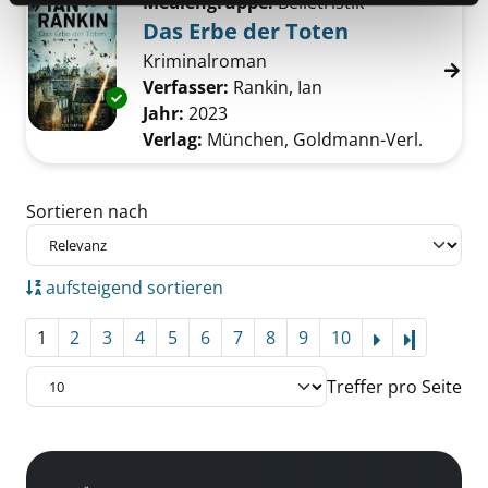
Mediengruppe:
Belletristik
Das Erbe der Toten
Kriminalroman
Verfasser:
Rankin, Ian
Suche nach diesem 
Exemplar-Details von Das Erbe der Toten an
Jahr:
2023
Verlag:
München, Goldmann-Verl.
Zu den Suchfiltern springen
Sortieren nach
aufsteigend sortieren
1
2
3
4
5
6
7
8
9
10
Letzte Se
Treffer pro Seite