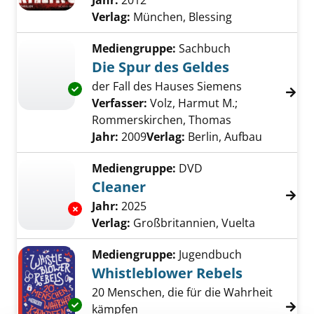
Jahr:
2012
Verlag:
München, Blessing
Mediengruppe:
Sachbuch
Die Spur des Geldes
der Fall des Hauses Siemens
Exemplar-Details von Die Spur des Geldes an
Verfasser:
Volz, Harmut M.
;
Rommerskirchen, Thomas
Suche nach die
Jahr:
2009
Verlag:
Berlin, Aufbau
Mediengruppe:
DVD
Cleaner
Suche nach diesem Verfasser
Jahr:
2025
Exemplar-Details von Cleaner anzeigen
Verlag:
Großbritannien, Vuelta
Mediengruppe:
Jugendbuch
Whistleblower Rebels
20 Menschen, die für die Wahrheit
Exemplar-Details von Whistleblower Rebels 
kämpfen