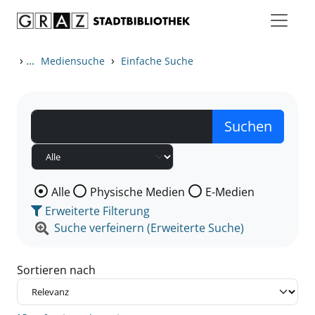
Zum Inhalt springen
Zu den Suchfiltern springen
Zur Trefferliste springen
›
...
›
Mediensuche
Einfache Suche
Wählen Sie die Medienart nach der Sie suchen wollen
Alle
Physische Medien
E-Medien
Erweiterte Filterung
Suche verfeinern (Erweiterte Suche)
Sortieren nach