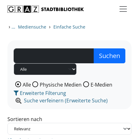
Zum Inhalt springen
Zu den Suchfiltern springen
Zur Trefferliste springen
›
...
›
Mediensuche
Einfache Suche
Wählen Sie die Medienart nach der Sie suchen wollen
Alle
Physische Medien
E-Medien
Erweiterte Filterung
Suche verfeinern (Erweiterte Suche)
Sortieren nach