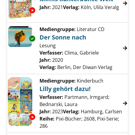
Suche nach diesem Verfasser
Jahr:
2021
Verlag:
Köln, Ulila Veralg
Exemplar-Details von Mimis kunterbunte Wel
Mediengruppe:
Literatur CD
Der Sonne nach
Exemplar-Details von Der Sonne nach anzeig
Lesung
Verfasser:
Clima, Gabriele
Suche nach die
Jahr:
2020
Verlag:
Berlin, Der Diwan Verlag
Mediengruppe:
Kinderbuch
Lilly gehört dazu!
Verfasser:
Partmann, Irmgard
;
Bednarski, Laura
Suche nach diesem Verfa
Jahr:
2023
Verlag:
Hamburg, Carlsen
Exemplar-Details von Lilly gehört dazu! anzei
Reihe:
Pixi-Bücher; 2608, Pixi-Serie;
286