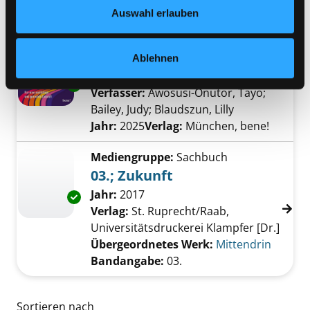
Datenschutzerklärung
und in unserem
Impressum
.
Auswahl erlauben
Mediengruppe:
Sachbuch
Gemeinsam anders
für eine vielfältige und gerechte
Ablehnen
Zukunft
Exemplar-Details von Gemeinsam anders an
Verfasser:
Awosusi-Onutor, Tayo
;
Bailey, Judy
;
Blaudszun, Lilly
Suche nach di
Jahr:
2025
Verlag:
München, bene!
Mediengruppe:
Sachbuch
03.; Zukunft
Suche nach diesem Verfasser
Jahr:
2017
Exemplar-Details von 03.; Zukunft anzeigen
Verlag:
St. Ruprecht/Raab,
Universitätsdruckerei Klampfer [Dr.]
Übergeordnetes Werk:
Mittendrin
Bandangabe:
03.
Zu den Suchfiltern springen
Sortieren nach