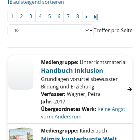
aufsteigend sortieren
1
2
3
4
5
6
7
8
Letzte Seite
Treffer pro Seite
Suchergebnis
Zu den Suchfiltern springen
Mediengruppe:
Unterrichtsmaterial
Handbuch Inklusion
Grundlagen vorurteilsbewusster
Bildung und Erziehung
Verfasser:
Wagner, Petra
Jahr:
2017
Übergeordnetes Werk:
Keine Angst
vorm Andersrum
Mediengruppe:
Kinderbuch
Mimis kunterbunte Welt