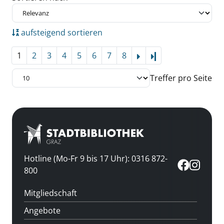
aufsteigend sortieren
1
2
3
4
5
6
7
8
Letzte Seite
Treffer pro Seite
Hotline (Mo-Fr 9 bis 17 Uhr): 0316 872-
800
Mitgliedschaft
Angebote