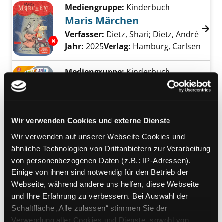
Mediengruppe:
Kinderbuch
Maris Märchen
Verfasser:
Dietz, Shari
;
Dietz, André
Suche
Exemplar-Details von Maris Märchen anzeige
Jahr:
2025
Verlag:
Hamburg, Carlsen
Mediengruppe:
Kinderbuch
Amélie Amie und die Sache
Exemplar-Details von Amélie Amie und die Sac
mit der Vielfalt
Verfasser:
Neudert, Cee
;
Fix, Patrick
Suche
Wir verwenden Cookies und externe Dienste
Jahr:
2025
Verlag:
Ravensburg, Ravensburger
Wir verwenden auf unserer Webseite Cookies und
Reihe:
Tiptoi, Das spielerische
ähnliche Technologien von Drittanbietern zur Verarbeitung
Lernsystem
von personenbezogenen Daten (z.B.: IP-Adressen).
Einige von ihnen sind notwendig für den Betrieb der
Mediengruppe:
Sachbuch
Webseite, während andere uns helfen, diese Webseite
Empowerment
und Ihre Erfahrung zu verbessern. Bei Auswahl der
Schaltfläche „Alle zulassen“ stimmen Sie der
Wegweiser für Inklusion und
Exemplar-Details von Empowerment anzeige
Verwendung aller Cookies und Dienste, sowohl von