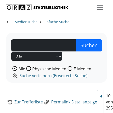
Zum Inhalt springen
Zur Detailanzeige springen
›
...
›
Mediensuche
Einfache Suche
Wählen Sie die Medienart nach der Sie suchen wollen
Alle
Physische Medien
E-Medien
Suche verfeinern (Erweiterte Suche)
10
Vorhe
Zur Trefferliste
Permalink Detailanzeige
vo
295