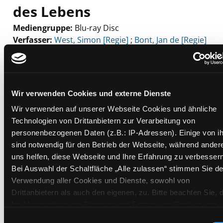
des Lebens
Mediengruppe:
Blu-ray Disc
Verfasser:
Suche nach diesem Verfasser
West, Simon [Regie]
;
Bont, Jan de [Regie]
Beschreibung ein-/ausblenden
Mehr Informationen ein-/ausblenden
Wir verwenden Cookies und externe Dienste
Wir verwenden auf unserer Webseite Cookies und ähnliche
Technologien von Drittanbietern zur Verarbeitung von
Exemplare
personenbezogenen Daten (z.B.: IP-Adressen). Einige von i
sind notwendig für den Betrieb der Webseite, während ander
Zweigstelle:
Ost - Schillerstraße
uns helfen, diese Webseite und Ihre Erfahrung zu verbessern
Signatur:
TV.DE LAR
Bei Auswahl der Schaltfläche „Alle zulassen“ stimmen Sie de
Standort 2:
Ausleihe
Verwendung aller Cookies und Dienste, sowohl von
Drittanbietern als auch den eigenen, zu. Bitte beachten Sie, 
Status:
Verfügbar
bei Verwendung von Diensten und Setzen von Cookies von
Vorbestellungen:
0
Drittanbietern, eine Verarbeitung in unsicheren Drittländern
Einwilligungsauswahl