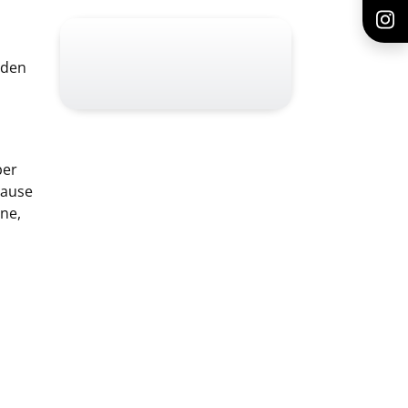
nden
ber
Hause
rne,