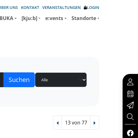
ÜBER UNS
KONTAKT
VERANSTALTUNGEN
LOGIN
BUKA
[kju:b]
e:vents
Standorte
13 von 77
Vorheriger Treffer
Nächster Treffer