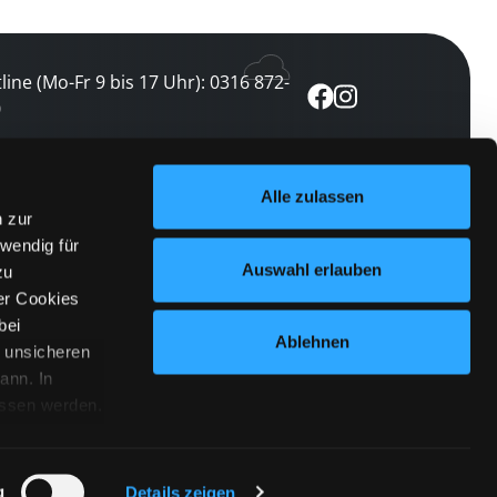
line (Mo-Fr 9 bis 17 Uhr): 0316 872-
0
ewsletter abonnieren
Alle zulassen
n zur
 keine Veranstaltung verpassen
wendig für
etzt abonnieren
Auswahl erlauben
zu
er Cookies
bei
Ablehnen
n unsicheren
ann. In
ossen werden.
Cookies
|
Impressum
|
Datenschutz
willigung
anmelden
 Punkt
 ähnlichen
g
Details zeigen