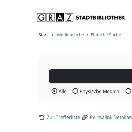
Zum Inhalt springen
Zur Detailanzeige springen
›
›
Start
Mediensuche
Einfache Suche
Wählen Sie die Medienart nach der Si
Alle
Physische Medien
Zur Trefferliste
Permalink Detailan