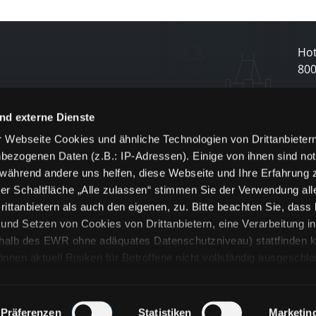
Hot
80
N
nd externe Dienste
 Webseite Cookies und ähnliche Technologien von Drittanbieter
und
bezogenen Daten (z.B.: IP-Adressen). Einige von ihnen sind not
j
 während andere uns helfen, diese Webseite und Ihre Erfahrung 
er Schaltfläche „Alle zulassen“ stimmen Sie der Verwendung all
ittanbietern als auch den eigenen, zu. Bitte beachten Sie, dass 
nd Setzen von Cookies von Drittanbietern, eine Verarbeitung i
rhalb des EWR ohne adäquates Datenschutzniveau) stattfinden k
n aktuell Risiken für Betroffene nicht vollständig ausgeschl
en
lche Cookies oder Dienste erfolgt nur, wenn Sie die jeweilige Ein
n“) oder auf die Schaltfläche „Alle zulassen“ klicken. Unter dem
ie Erklärungen zu den verschiedenen Kategorien von Cookies und
Präferenzen
Statistiken
Marketin