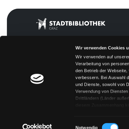
Wir verwenden Cookies u
Mitgliedschaft
Feedback
Wir verwenden auf unserer
Angebote
Kontakt
Verarbeitung von personen
LABUKA
Über uns
den Betrieb der Webseite,
verbessern. Bei Auswahl d
[kju:b]
Jobs
und Dienste, sowohl von Dr
News
Medienwunsch
Verwendung von Diensten u
Drittländern (Länder auße
Veranstaltungen
FAQs
diesem Zusammenhang könne
Standorte
Überweisungsdat
Eine Verarbeitung durch so
erteilen („Auswahl erlaube
Einwilligungsauswahl
„Details zeigen“ finden S
Notwendig