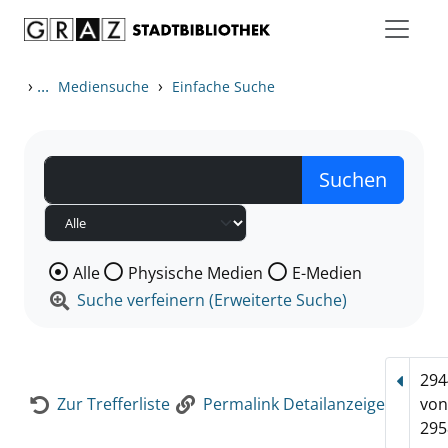
Zum Inhalt springen
Zur Detailanzeige springen
›
...
›
Mediensuche
Einfache Suche
Wählen Sie die Medienart nach der Sie suchen wollen
Alle
Physische Medien
E-Medien
Suche verfeinern (Erweiterte Suche)
294
Vorhe
Zur Trefferliste
Permalink Detailanzeige
vo
295