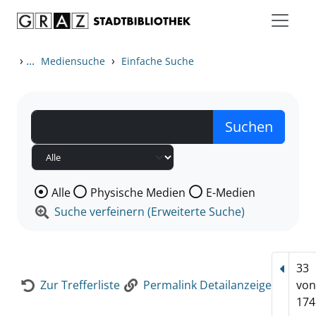
Zum Inhalt springen
Zur Detailanzeige springen
›
...
›
Mediensuche
Einfache Suche
Wählen Sie die Medienart nach der Sie suchen wollen
Alle
Physische Medien
E-Medien
Suche verfeinern (Erweiterte Suche)
33
Vorhe
Zur Trefferliste
Permalink Detailanzeige
vo
174