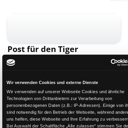
Post für den Tiger
die Geschichte, wie der kleine Tiger und der kleine
Bär die Briefpost, die Luftpost und das Telefon
erfinden
Mediengruppe:
Kinderbuch
Wir verwenden Cookies und externe Dienste
Verfasser:
Janosch
Wir verwenden auf unserer Webseite Cookies und ähnliche
Übergeordnetes Werk:
Trari Trara, die Post ist da!
Technologien von Drittanbietern zur Verarbeitung von
Beschreibung ein-/ausblenden
personenbezogenen Daten (z.B.: IP-Adressen). Einige von i
sind notwendig für den Betrieb der Webseite, während ander
Mehr Informationen ein-/ausblenden
uns helfen, diese Webseite und Ihre Erfahrung zu verbessern
Bei Auswahl der Schaltfläche „Alle zulassen“ stimmen Sie de