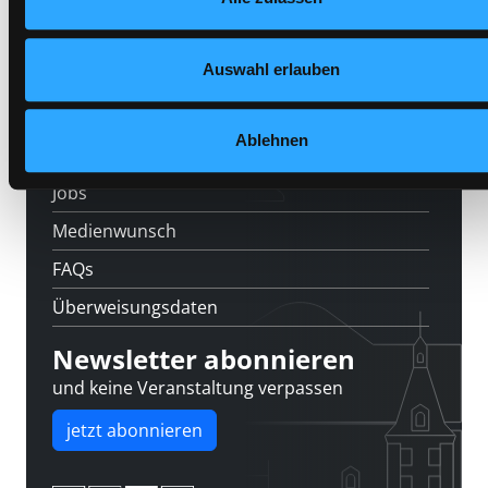
Datenschutzerklärung
und in unserem
Impressum
.
Standorte
Auswahl erlauben
Feedback
Kontakt
Ablehnen
Über uns
Jobs
Medienwunsch
FAQs
Überweisungsdaten
Newsletter abonnieren
und keine Veranstaltung verpassen
jetzt abonnieren