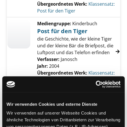
Übergeordnetes Werk:
Klassensatz:
Post für den Tiger
Mediengruppe:
Kinderbuch
Post für den Tiger
die Geschichte, wie der kleine Tiger
und der kleine Bär die Briefpost, die
Luftpost und das Telefon erfinden
Verfasser:
Janosch
Jahr:
2004
Übergeordnetes Werk:
Klassensatz:
Post für den Tiger
Mediengruppe:
Kinderbuch
Post für den Tiger
Wir verwenden Cookies und externe Dienste
die Geschichte, wie der kleine Tiger
Wir verwenden auf unserer Webseite Cookies und
und der kleine Bär die Briefpost, die
ähnliche Technologien von Drittanbietern zur Verarbeitung
Luftpost und das Telefon erfinden
von personenbezogenen Daten (z.B.: IP-Adressen).