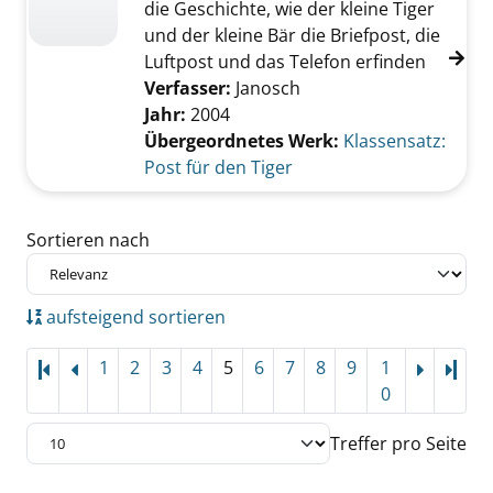
die Geschichte, wie der kleine Tiger
und der kleine Bär die Briefpost, die
Luftpost und das Telefon erfinden
Verfasser:
Janosch
Jahr:
2004
Übergeordnetes Werk:
Klassensatz:
Post für den Tiger
Zu den Suchfiltern springen
Sortieren nach
aufsteigend sortieren
1
2
3
4
5
6
7
8
9
1
Letz
0
Treffer pro Seite