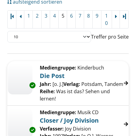
aufsteigend sortieren
1
2
3
4
5
6
7
8
9
1
Letz
0
Treffer pro Seite
Suchergebnis
Zu den Suchfiltern springen
Mediengruppe:
Kinderbuch
Die Post
Suche nach diesem Verfasser
Jahr:
[o. J.]
Verlag:
Potsdam, Tandem
Exemplar-Details von Die Post anzeigen
Reihe:
Was ist das? Sehen und
lernen!
Mediengruppe:
Musik CD
Closer / Joy Division
Verfasser:
Joy Division
Suche nach diesem 
Exemplar-Details von Closer / Joy Division an