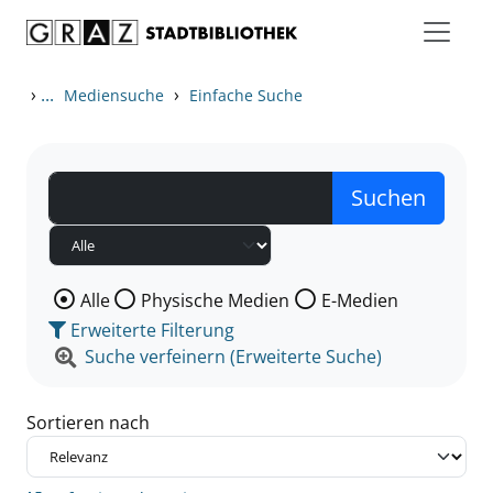
Zum Inhalt springen
Zu den Suchfiltern springen
Zur Trefferliste springen
›
...
›
Mediensuche
Einfache Suche
Wählen Sie die Medienart nach der Sie suchen wollen
Alle
Physische Medien
E-Medien
Erweiterte Filterung
Suche verfeinern (Erweiterte Suche)
Sortieren nach