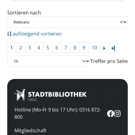
Zu den Suchfiltern springen
Sortieren nach
aufsteigend sortieren
1
2
3
4
5
6
7
8
9
10
Letzte Se
Treffer pro Seite
Hotline (Mo-Fr 9 bis 17 Uhr): 0316 872-
800
Mitgliedschaft