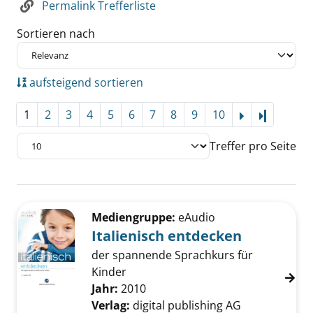
Permalink Trefferliste
Sortieren nach
aufsteigend sortieren
1
2
3
4
5
6
7
8
9
10
Letzte Se
Treffer pro Seite
Suchergebnis
Zu den Suchfiltern springen
Mediengruppe:
eAudio
Italienisch entdecken
der spannende Sprachkurs für
Kinder
Suche nach diesem Verfasser
Jahr:
2010
Verlag:
digital publishing AG