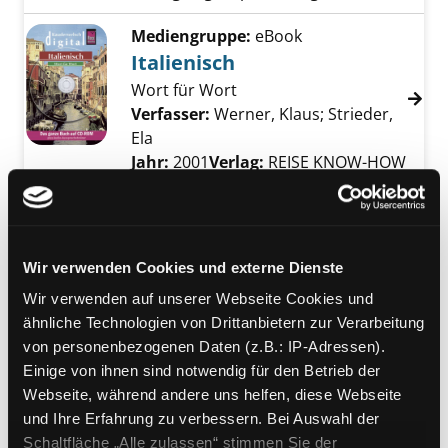
Mediengruppe:
eBook
Italienisch
Wort für Wort
Verfasser:
Werner, Klaus
;
Strieder,
Ela
Suche nach diesem Verfasser
Jahr:
2001
Verlag:
REISE KNOW-HOW
Mediengruppe:
Sprachtrainingspaket
Italienisch hören und
Wir verwenden Cookies und externe Dienste
Exemplar-Details von Italienisch hören und 
erleben
Wir verwenden auf unserer Webseite Cookies und
Premium-Audiotraining mit MP3-CD
ähnliche Technologien von Drittanbietern zur Verarbeitung
und Begleitheft ; Niveau A1-A2
von personenbezogenen Daten (z.B.: IP-Adressen).
Verfasser:
Spitznagel, Elke
;
Einige von ihnen sind notwendig für den Betrieb der
Langenscheidt-Redaktion, Berlin
Suche nac
Webseite, während andere uns helfen, diese Webseite
Jahr:
2016
und Ihre Erfahrung zu verbessern. Bei Auswahl der
Verlag:
Berlin, Langenscheidt
Schaltfläche „Alle zulassen“ stimmen Sie der