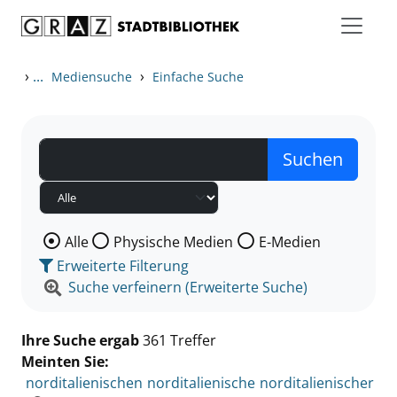
Zum Inhalt springen
Zu den Suchfiltern springen
Zur Trefferliste springen
›
...
›
Mediensuche
Einfache Suche
Wählen Sie die Medienart nach der Sie suchen wollen
Alle
Physische Medien
E-Medien
Erweiterte Filterung
Suche verfeinern (Erweiterte Suche)
Ihre Suche ergab
361 Treffer
Meinten Sie:
norditalienischen
norditalienische
norditalienischer