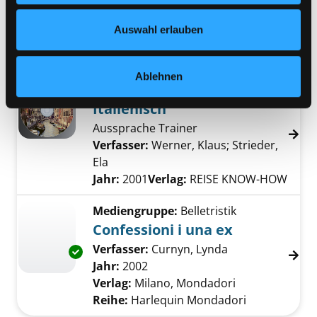
Italienisch für Anfänger
Nähere Informationen finden Sie in unserer
Datenschutzerklärung
und in unserem
Impressum
.
schnell, einfach und überall lernen
Auswahl erlauben
Suche nach diesem Verfasser
Jahr:
2007
Verlag:
digital publishing AG
Ablehnen
Mediengruppe:
eAudio
Italienisch
Aussprache Trainer
Verfasser:
Werner, Klaus
;
Strieder,
Ela
Suche nach diesem Verfasser
Jahr:
2001
Verlag:
REISE KNOW-HOW
Mediengruppe:
Belletristik
Confessioni i una ex
Verfasser:
Curnyn, Lynda
Suche nach dies
Exemplar-Details von Confessioni i una ex an
Jahr:
2002
Verlag:
Milano, Mondadori
Reihe:
Harlequin Mondadori