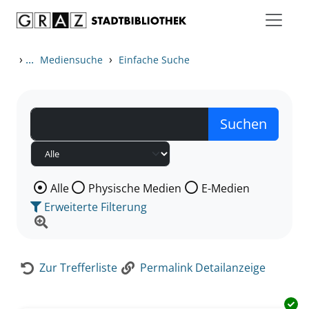
Zum Inhalt springen
Zur Detailanzeige springen
›
...
›
Mediensuche
Einfache Suche
Wählen Sie die Medienart nach der Sie suchen wollen
Alle
Physische Medien
E-Medien
Erweiterte Filterung
Zur Trefferliste
Permalink Detailanzeige