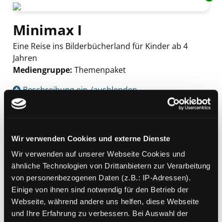
Minimax I
Eine Reise ins Bilderbücherland für Kinder ab 4
Jahren
Mediengruppe:
Themenpaket
Suche nach diesem Verfasser
Beschreibung ein-/ausblenden
Mehr Informationen ein-/ausblenden
Wir verwenden Cookies und externe Dienste
Wir verwenden auf unserer Webseite Cookies und
Exemplare
ähnliche Technologien von Drittanbietern zur Verarbeitung
von personenbezogenen Daten (z.B.: IP-Adressen).
Zweigstelle:
Themenpaket-Service
Einige von ihnen sind notwendig für den Betrieb der
Signatur:
TP MIN
Webseite, während andere uns helfen, diese Webseite
Standort 2:
Depot
und Ihre Erfahrung zu verbessern. Bei Auswahl der