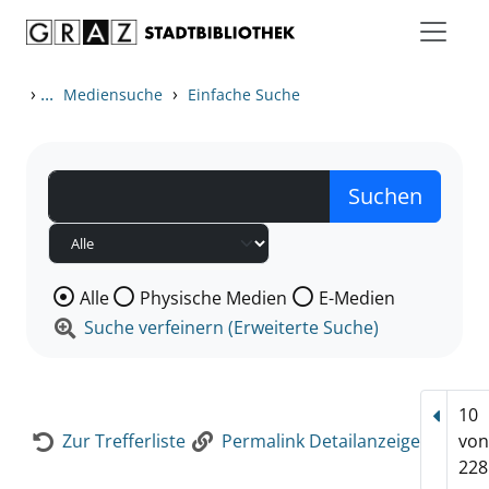
Zum Inhalt springen
Zur Detailanzeige springen
›
...
›
Mediensuche
Einfache Suche
Wählen Sie die Medienart nach der Sie suchen wollen
Alle
Physische Medien
E-Medien
Suche verfeinern (Erweiterte Suche)
10
Vorhe
Zur Trefferliste
Permalink Detailanzeige
vo
228