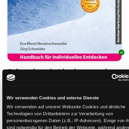
Schweiz mit Liechtenstein
[Handbuch für individuelles Entdecken]
Mediengruppe:
Sachbuch
Verfasser:
Suche nach diesem Verfasser
Neuenschwander, Eva Meret
;
Schneider,
Wir verwenden Cookies und externe Dienste
Jürg
Wir verwenden auf unserer Webseite Cookies und ähnliche
Beschreibung ein-/ausblenden
Technologien von Drittanbietern zur Verarbeitung von
personenbezogenen Daten (z.B.: IP-Adressen). Einige von i
Mehr Informationen ein-/ausblenden
sind notwendig für den Betrieb der Webseite, während ander