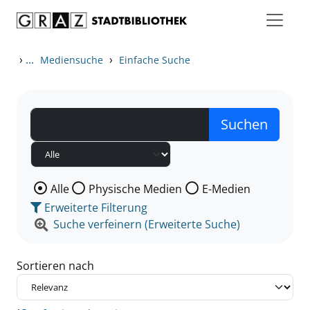
Zum Inhalt springen
Zu den Suchfiltern springen
Zur Trefferliste springen
›
...
›
Mediensuche
Einfache Suche
Wählen Sie die Medienart nach der Sie suchen wollen
Alle
Physische Medien
E-Medien
Erweiterte Filterung
Suche verfeinern (Erweiterte Suche)
Sortieren nach