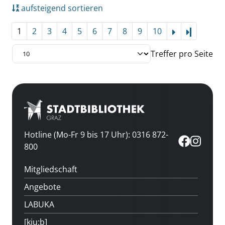
aufsteigend sortieren
1
2
3
4
5
6
7
8
9
10
Letzte Se
Treffer pro Seite
Hotline (Mo-Fr 9 bis 17 Uhr): 0316 872-
800
Mitgliedschaft
Angebote
LABUKA
[kju:b]