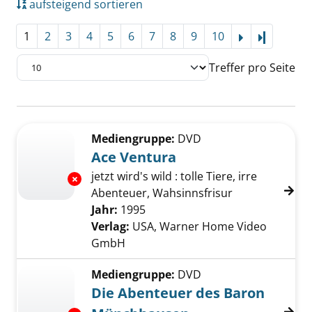
aufsteigend sortieren
1
2
3
4
5
6
7
8
9
10
Letzte Se
Treffer pro Seite
Suchergebnis
Zu den Suchfiltern springen
Mediengruppe:
DVD
Ace Ventura
jetzt wird's wild : tolle Tiere, irre
Exemplar-Details von Ace Ventura anzeigen
Abenteuer, Wahsinnsfrisur
Suche nach diesem Verfasser
Jahr:
1995
Verlag:
USA, Warner Home Video
GmbH
Mediengruppe:
DVD
Die Abenteuer des Baron