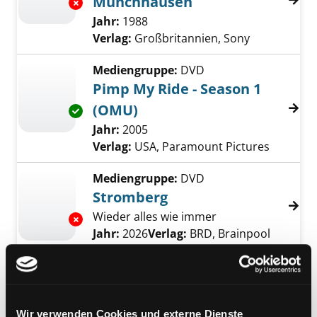
Münchhausen
Exemplar-Details von Die Abenteuer des Ba
Suche nach diesem Verfasser
Jahr:
1988
Verlag:
Großbritannien, Sony
Mediengruppe:
DVD
Pimp My Ride - Season 1
(OMU)
Exemplar-Details von Pimp My Ride - Season
Suche nach diesem Verfasser
Jahr:
2005
Verlag:
USA, Paramount Pictures
Mediengruppe:
DVD
Stromberg
Wieder alles wie immer
Exemplar-Details von Stromberg anzeigen
Suche nach diesem Verfasser
Jahr:
2026
Verlag:
BRD, Brainpool
Mediengruppe:
DVD
Secret Diary of a Call Girl
(Komplette Serie)
Exemplar-Details von Secret Diary of a Call G
Wir verwenden Cookies und externe Dienste