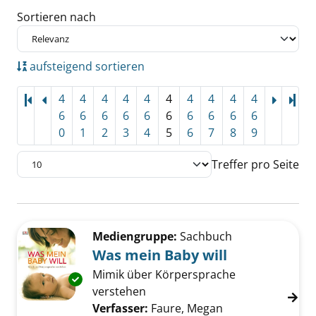
Sortieren nach
aufsteigend sortieren
4
4
4
4
4
4
4
4
4
4
Let
6
6
6
6
6
6
6
6
6
6
0
1
2
3
4
5
6
7
8
9
Treffer pro Seite
Suchergebnis
Zu den Suchfiltern springen
Mediengruppe:
Sachbuch
Was mein Baby will
Mimik über Körpersprache
Exemplar-Details von Was mein Baby will anz
verstehen
Verfasser:
Faure, Megan
Suche nach diese