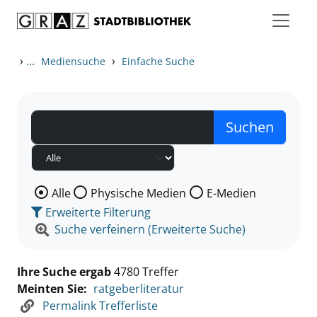
Zum Inhalt springen
Zu den Suchfiltern springen
Zur Trefferliste springen
›
...
›
Mediensuche
Einfache Suche
Wählen Sie die Medienart nach der Sie suchen wollen
Alle
Physische Medien
E-Medien
Erweiterte Filterung
Suche verfeinern (Erweiterte Suche)
Ihre Suche ergab
4780 Treffer
Meinten Sie:
ratgeberliteratur
Permalink Trefferliste