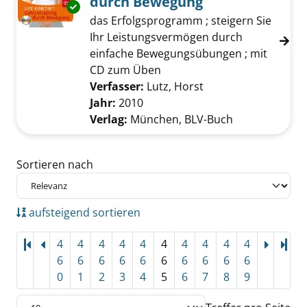
durch Bewegung
Exemplar-Details von Life Kinetik - Gehirntr
das Erfolgsprogramm ; steigern Sie
Ihr Leistungsvermögen durch
einfache Bewegungsübungen ; mit
CD zum Üben
Verfasser:
Lutz, Horst
Suche nach diesem 
Jahr:
2010
Verlag:
München, BLV-Buch
Zu den Suchfiltern springen
Sortieren nach
aufsteigend sortieren
4
4
4
4
4
4
4
4
4
4
Let
6
6
6
6
6
6
6
6
6
6
0
1
2
3
4
5
6
7
8
9