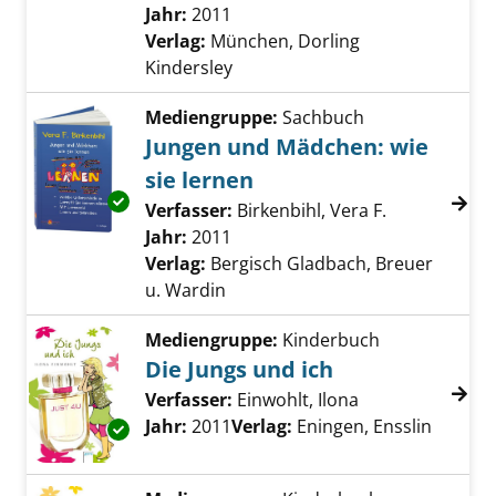
Jahr:
2011
Verlag:
München, Dorling
Kindersley
Mediengruppe:
Sachbuch
Jungen und Mädchen: wie
sie lernen
Exemplar-Details von Jungen und Mädchen: wi
Verfasser:
Birkenbihl, Vera F.
Suche nach d
Jahr:
2011
Verlag:
Bergisch Gladbach, Breuer
u. Wardin
Mediengruppe:
Kinderbuch
Die Jungs und ich
Verfasser:
Einwohlt, Ilona
Suche nach dies
Jahr:
2011
Verlag:
Eningen, Ensslin
Exemplar-Details von Die Jungs und ich anze