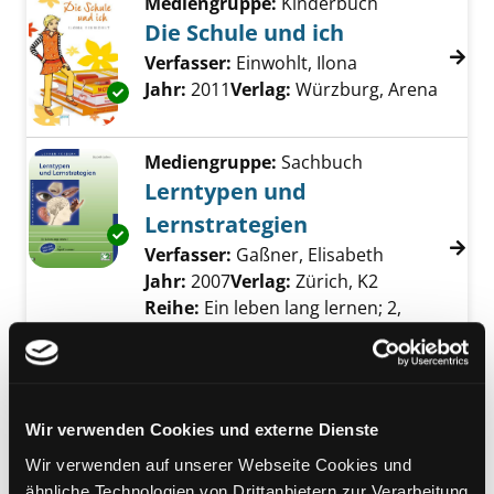
Mediengruppe:
Kinderbuch
Die Schule und ich
Verfasser:
Einwohlt, Ilona
Suche nach dies
Jahr:
2011
Verlag:
Würzburg, Arena
Exemplar-Details von Die Schule und ich anz
Mediengruppe:
Sachbuch
Lerntypen und
Lernstrategien
Exemplar-Details von Lerntypen und Lernstr
Verfasser:
Gaßner, Elisabeth
Suche nach d
Jahr:
2007
Verlag:
Zürich, K2
Reihe:
Ein leben lang lernen; 2,
Lernen fördern
Mediengruppe:
Unterrichtsmaterial
Sei doch endlich still!
Wir verwenden Cookies und externe Dienste
Entspannungsspiele und -
Wir verwenden auf unserer Webseite Cookies und
geschichten für Kinder
ähnliche Technologien von Drittanbietern zur Verarbeitung