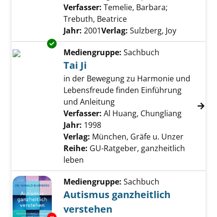
Verfasser:
Temelie, Barbara
;
Trebuth, Beatrice
Suche nach diesem Verf
Jahr:
2001
Verlag:
Sulzberg, Joy
Exemplar-Details von Tai Ji anzeigen
Mediengruppe:
Sachbuch
Tai Ji
in der Bewegung zu Harmonie und
Lebensfreude finden Einführung
und Anleitung
Verfasser:
Al Huang, Chungliang
Suche na
Jahr:
1998
Verlag:
München, Gräfe u. Unzer
Reihe:
GU-Ratgeber, ganzheitlich
leben
Mediengruppe:
Sachbuch
Autismus ganzheitlich
verstehen