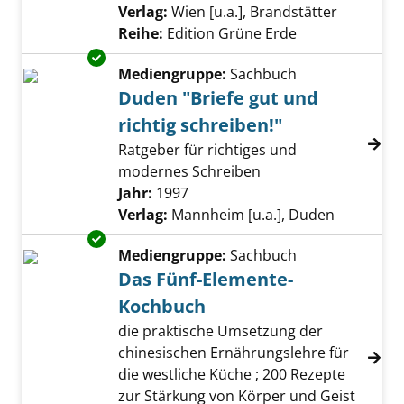
Verlag:
Wien [u.a.], Brandstätter
Reihe:
Edition Grüne Erde
Exemplar-Details von Duden "Briefe gut und r
Mediengruppe:
Sachbuch
Duden "Briefe gut und
richtig schreiben!"
Ratgeber für richtiges und
modernes Schreiben
Suche nach diesem Verfasser
Jahr:
1997
Verlag:
Mannheim [u.a.], Duden
Exemplar-Details von Das Fünf-Elemente-Ko
Mediengruppe:
Sachbuch
Das Fünf-Elemente-
Kochbuch
die praktische Umsetzung der
chinesischen Ernährungslehre für
die westliche Küche ; 200 Rezepte
zur Stärkung von Körper und Geist