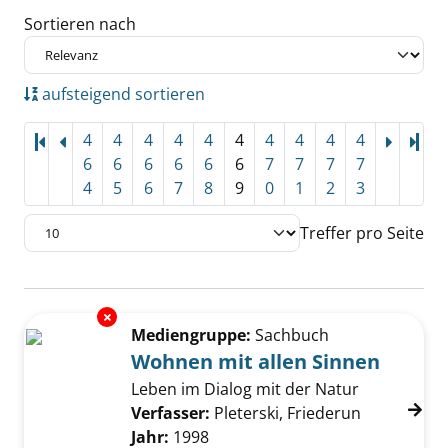
Sortieren nach
aufsteigend sortieren
4
4
4
4
4
4
4
4
4
4
Let
6
6
6
6
6
6
7
7
7
7
4
5
6
7
8
9
0
1
2
3
Treffer pro Seite
Suchergebnis
Exemplar-Details von Wohnen mit allen Sinn
Zu den Suchfiltern springen
Mediengruppe:
Sachbuch
Wohnen mit allen Sinnen
Leben im Dialog mit der Natur
Verfasser:
Pleterski, Friederun
Suche nach
Jahr:
1998