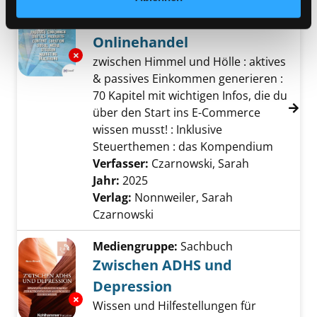
Mediengruppe:
Sachbuch
Geld verdienen im
Onlinehandel
Exemplar-Details von Geld verdienen im Onl
zwischen Himmel und Hölle : aktives
& passives Einkommen generieren :
70 Kapitel mit wichtigen Infos, die du
über den Start ins E-Commerce
wissen musst! : Inklusive
Steuerthemen : das Kompendium
Verfasser:
Czarnowski, Sarah
Suche nach 
Jahr:
2025
Verlag:
Nonnweiler, Sarah
Czarnowski
Mediengruppe:
Sachbuch
Zwischen ADHS und
Depression
Exemplar-Details von Zwischen ADHS und De
Wissen und Hilfestellungen für