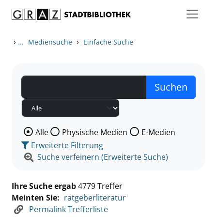
Zum Inhalt springen
Zu den Suchfiltern springen
Zur Trefferliste springen
›
...
›
Mediensuche
Einfache Suche
Wählen Sie die Medienart nach der Sie suchen wollen
Alle
Physische Medien
E-Medien
Erweiterte Filterung
Suche verfeinern (Erweiterte Suche)
Ihre Suche ergab
4779 Treffer
Meinten Sie:
ratgeberliteratur
Permalink Trefferliste