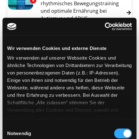
Exemplar-Details von Autismus ganzheitlich 
rhythmisches Bewegungstraining
und optimale Ernährung bei
Autismus und ADHS
Verfasser:
Blomberg, Harald
Suche nach d
Jahr:
2025
Verlag:
Kirchzarten bei Freiburg,
VAK
Wir verwenden Cookies und externe Dienste
Wir verwenden auf unserer Webseite Cookies und
Mediengruppe:
Sachbuch
ähnliche Technologien von Drittanbietern zur Verarbeitung
Wenn der Arzt nicht weiter
von personenbezogenen Daten (z.B.: IP-Adressen).
weiß
Einige von ihnen sind notwendig für den Betrieb der
Symptome verstehen, wenn die
Exemplar-Details von Wenn der Arzt nicht we
Webseite, während andere uns helfen, diese Webseite
Diagnose fehlt : seelische Ursachen
und Ihre Erfahrung zu verbessern. Bei Auswahl der
und ganzheitliche Lösungen für 200
Schaltfläche „Alle zulassen“ stimmen Sie der
Beschwerden : das Buch zum
Verwendung aller Cookies und Dienste, sowohl von
Nachschlagen
Drittanbietern als auch den eigenen, zu. Bitte beachten
Verfasser:
Schneider, Sabine
Sie, dass bei Verwendung von Diensten und Setzen von
Einwilligungsauswahl
Viktoria
Suche nach diesem Verfasser
Cookies von Drittanbietern, eine Verarbeitung in
Notwendig