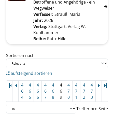
Betroffene und Angehörige - ein
Wegweiser
Verfasser:
Strauß, Maria
Suche nach diese
Jahr:
2026
Verlag:
Stuttgart, Verlag W.
Kohlhammer
Reihe:
Rat + Hilfe
Zu den Suchfiltern springen
Sortieren nach
aufsteigend sortieren
4
4
4
4
4
4
4
4
4
4
Let
6
6
6
6
6
6
7
7
7
7
4
5
6
7
8
9
0
1
2
3
Treffer pro Seite