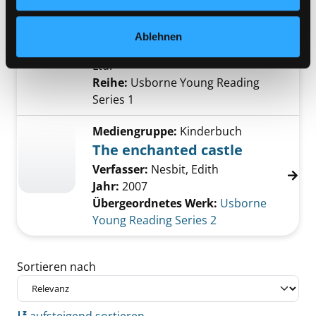
Verfasser:
Bingham, Jane
Suche nach dies
Exemplar-Details von Stories of knights anze
Jahr:
2006
Ablehnen
Verlag:
London, Usborne Publishing
Ltd.
Reihe:
Usborne Young Reading
Series 1
Mediengruppe:
Kinderbuch
The enchanted castle
Verfasser:
Nesbit, Edith
Jahr:
2007
Übergeordnetes Werk:
Usborne
Young Reading Series 2
Zu den Suchfiltern springen
Sortieren nach