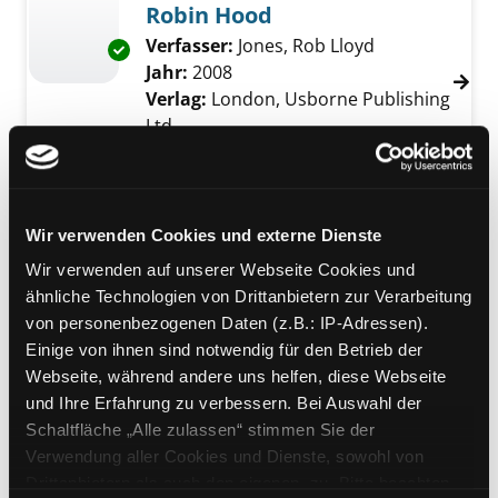
Robin Hood
Verfasser:
Jones, Rob Lloyd
Suche nach di
Exemplar-Details von Robin Hood anzeigen
Jahr:
2008
Verlag:
London, Usborne Publishing
Ltd.
Reihe:
Usborne Young Reading
Series 2
Mediengruppe:
Kinderbuch
Wir verwenden Cookies und externe Dienste
Stage Fright
Wir verwenden auf unserer Webseite Cookies und
Verfasser:
Stewart, Paul
Suche nach diese
Exemplar-Details von Stage Fright anzeigen
ähnliche Technologien von Drittanbietern zur Verarbeitung
Jahr:
2007
von personenbezogenen Daten (z.B.: IP-Adressen).
Verlag:
London, Usborne Publishing
Einige von ihnen sind notwendig für den Betrieb der
Ltd.
Webseite, während andere uns helfen, diese Webseite
Reihe:
Usborne Young Reading
und Ihre Erfahrung zu verbessern. Bei Auswahl der
Series 2
Schaltfläche „Alle zulassen“ stimmen Sie der
Verwendung aller Cookies und Dienste, sowohl von
Mediengruppe:
Kinderbuch
Drittanbietern als auch den eigenen, zu. Bitte beachten