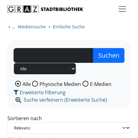
Zum Inhalt springen
Zu den Suchfiltern springen
Zur Trefferliste springen
›
...
›
Mediensuche
Einfache Suche
Wählen Sie die Medienart nach der Sie suchen wollen
Alle
Physische Medien
E-Medien
Erweiterte Filterung
Suche verfeinern (Erweiterte Suche)
Sortieren nach