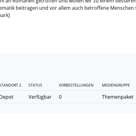
ahl an Romanen getroffen und wollen wir zu einem bessere
Thematik beitragen und vor allem auch betroffene Menschen 
mark)
STANDORT 2
STATUS
VORBESTELLUNGEN
MEDIENGRUPPE
Depot
Verfügbar
0
Themenpaket