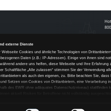
Hot
80
N
nd externe Dienste
 Webseite Cookies und ähnliche Technologien von Drittanbieter
und
bezogenen Daten (z.B.: IP-Adressen). Einige von ihnen sind not
j
 während andere uns helfen, diese Webseite und Ihre Erfahrung 
er Schaltfläche „Alle zulassen“ stimmen Sie der Verwendung all
ittanbietern als auch den eigenen, zu. Bitte beachten Sie, dass 
nd Setzen von Cookies von Drittanbietern, eine Verarbeitung i
rhalb des EWR ohne adäquates Datenschutzniveau) stattfinden k
n aktuell Risiken für Betroffene nicht vollständig ausgeschl
en
lche Cookies oder Dienste erfolgt nur, wenn Sie die jeweilige Ein
n“) oder auf die Schaltfläche „Alle zulassen“ klicken. Unter dem