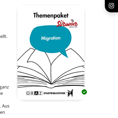
llt.
 ganz
ie
. Aus
den