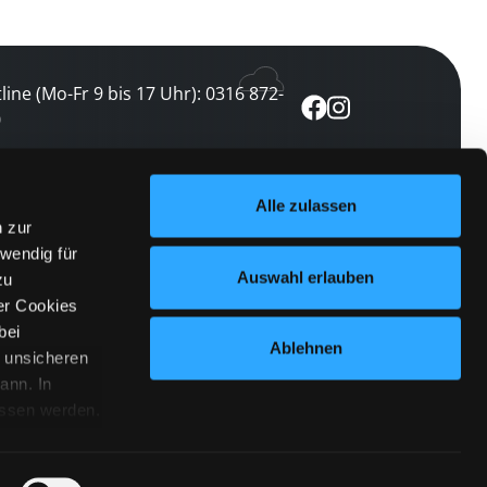
line (Mo-Fr 9 bis 17 Uhr): 0316 872-
0
ewsletter abonnieren
Alle zulassen
n zur
 keine Veranstaltung verpassen
wendig für
etzt abonnieren
Auswahl erlauben
zu
er Cookies
bei
Ablehnen
n unsicheren
ann. In
ossen werden.
Cookies
|
Impressum
|
Datenschutz
willigung
anmelden
 Punkt