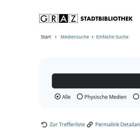
Zum Inhalt springen
Zur Detailanzeige springen
›
›
Start
Mediensuche
Einfache Suche
Wählen Sie die Medienart nach der Si
Alle
Physische Medien
Zur Trefferliste
Permalink Detailan