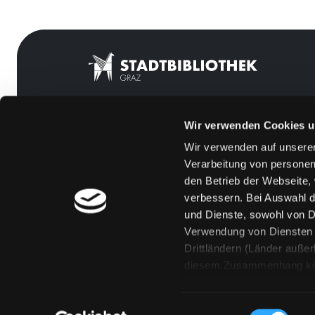
Wir verwenden Cookies u
Mitgliedschaft
Feedback
Wir verwenden auf unserer
Angebote
Kontakt
Verarbeitung von personen
LABUKA
Über uns
den Betrieb der Webseite,
verbessern. Bei Auswahl d
[kju:b]
Jobs
und Dienste, sowohl von Dr
News
Medienwunsch
Verwendung von Diensten u
Drittländern (Länder auße
Veranstaltungen
FAQs
diesem Zusammenhang könne
Standorte
Überweisungsdat
Eine Verarbeitung durch so
erteilen („Auswahl erlaube
Einwilligungsauswahl