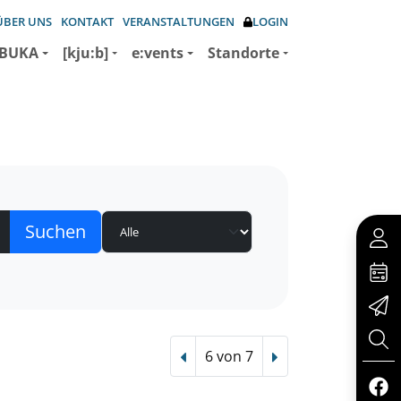
ÜBER UNS
KONTAKT
VERANSTALTUNGEN
LOGIN
BUKA
[kju:b]
e:vents
Standorte
6 von 7
Vorheriger Treffer
Nächster Treffer