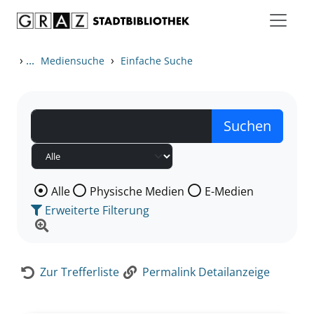
Zum Inhalt springen
Zur Detailanzeige springen
›
...
›
Mediensuche
Einfache Suche
Wählen Sie die Medienart nach der Sie suchen wollen
Alle
Physische Medien
E-Medien
Erweiterte Filterung
Zur Trefferliste
Permalink Detailanzeige