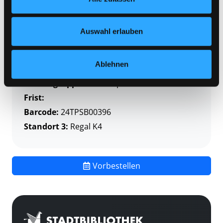
Zweigstelle:
Themenpaket-Service
Nähere Informationen finden Sie in unserer
Datenschutzerklärung
und in unserem
Impressum
.
Signatur:
TP VOR
Auswahl erlauben
Standort 2:
Depot
Status:
Verfügbar
Ablehnen
Vorbestellungen:
0
Mediengruppe:
Themenpaket
Frist:
Barcode:
24TPSB00396
Standort 3:
Regal K4
Vorbestellen