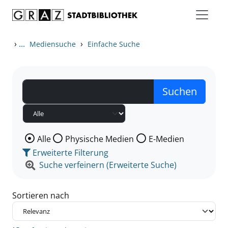
Zum Inhalt springen
Zu den Suchfiltern springen
Zur Trefferliste springen
›
...
›
Mediensuche
Einfache Suche
Wählen Sie die Medienart nach der Sie suchen wollen
Alle
Physische Medien
E-Medien
Erweiterte Filterung
Suche verfeinern (Erweiterte Suche)
Sortieren nach