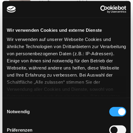
Mediengruppe:
Objekt
Blutdruckmessgerät
Exemplar-Details von Blutdruckmessgerät an
Tensoval comfort
Suche nach diesem Verfasser
Jahr:
2021
Wir verwenden Cookies und externe Dienste
Verlag:
Heidenheim, Hartmann
Wir verwenden auf unserer Webseite Cookies und
Mediengruppe:
Objekt
ähnliche Technologien von Drittanbietern zur Verarbeitung
Exemplar-Details von Massagerolle, glatt anz
Massagerolle, glatt
von personenbezogenen Daten (z.B.: IP-Adressen).
Einige von ihnen sind notwendig für den Betrieb der
Faszienrolle, FLX-MR-02
Webseite, während andere uns helfen, diese Webseite
Suche nach diesem Verfasser
Jahr:
2021
Verlag:
Hilden, Flexxtrade
und Ihre Erfahrung zu verbessern. Bei Auswahl der
Mediengruppe:
Objekt
Schaltfläche „Alle zulassen“ stimmen Sie der
Exemplar-Details von Massagerolle, strukturi
Massagerolle, strukturiert
Verwendung aller Cookies und Dienste, sowohl von
Drittanbietern als auch den eigenen, zu. Bitte beachten
Faszienrolle, FLX-MR-01
Sie, dass bei Verwendung von Diensten und Setzen von
Suche nach diesem Verfasser
Jahr:
2021
Verlag:
Hilden, Flexxtrade
Einwilligungsauswahl
Cookies von Drittanbietern, eine Verarbeitung in
Notwendig
unsicheren Drittländern (Länder außerhalb des EWR
Mediengruppe:
Objekt
ohne adäquates Datenschutzniveau) stattfinden kann. In
Drück-mich-Puppe
Exemplar-Details von Drück-mich-Puppe anz
Präferenzen
diesem Zusammenhang können aktuell Risiken für