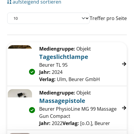
aufsteigend sortieren
Treffer pro Seite
Suchergebnis
Zu den Suchfiltern springen
Mediengruppe:
Objekt
Tageslichtlampe
Beurer TL 95
Exemplar-Details von Tageslichtlampe anzei
Suche nach diesem Verfasser
Jahr:
2024
Verlag:
Ulm, Beurer GmbH
Mediengruppe:
Objekt
Massagepistole
Beurer PhysioLine MG 99 Massage
Exemplar-Details von Massagepistole anzeig
Gun Compact
Suche nach diesem Verfasser
Jahr:
2022
Verlag:
[o.O.], Beurer