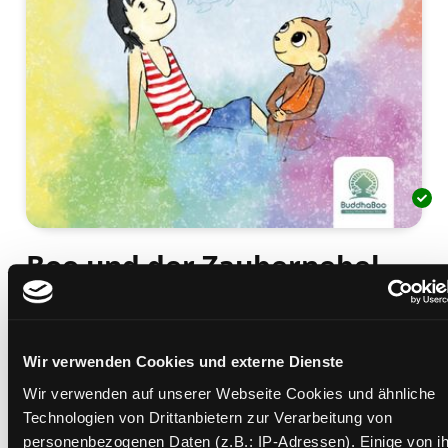
Boo und der Zaubernebel
Fantasiereisen und Entspannungsübungen für
Kinder - Ruhepausen zum Träumen
Mediengruppe:
Kinderbuch
Wir verwenden Cookies und externe Dienste
Verfasser:
Suche nach diesem Verfasser
Rögner-Schneider, Mirjam (Verfasser)
;
Rademacher, Martin (Verfasser)
Wir verwenden auf unserer Webseite Cookies und ähnliche
Technologien von Drittanbietern zur Verarbeitung von
Beschreibung ein-/ausblenden
personenbezogenen Daten (z.B.: IP-Adressen). Einige von i