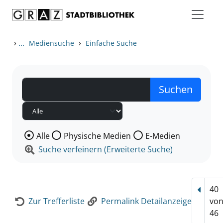
Zum Inhalt springen
Zur Detailanzeige springen
›
...
›
Mediensuche
Einfache Suche
Wählen Sie die Medienart nach der Sie suchen wollen
Alle
Physische Medien
E-Medien
Suche verfeinern (Erweiterte Suche)
40
Vorhe
Zur Trefferliste
Permalink Detailanzeige
vo
46