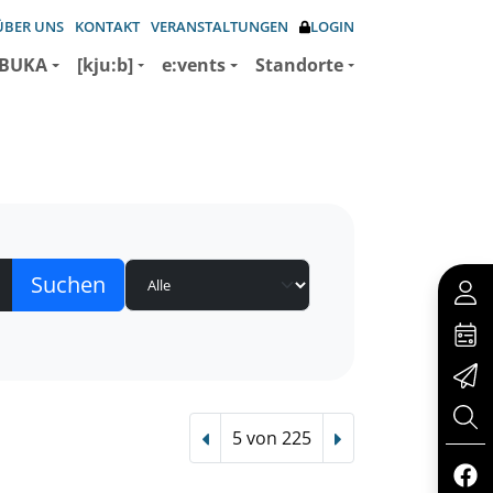
ÜBER UNS
KONTAKT
VERANSTALTUNGEN
LOGIN
BUKA
[kju:b]
e:vents
Standorte
5 von 225
Vorheriger Treffer
Nächster Treffer