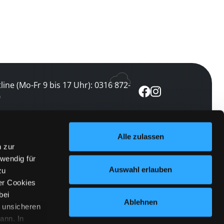
line (Mo-Fr 9 bis 17 Uhr): 0316 872-
0
ewsletter abonnieren
Alle zulassen
n zur
 keine Veranstaltung verpassen
wendig für
etzt abonnieren
Auswahl erlauben
zu
er Cookies
bei
Ablehnen
n unsicheren
ann. In