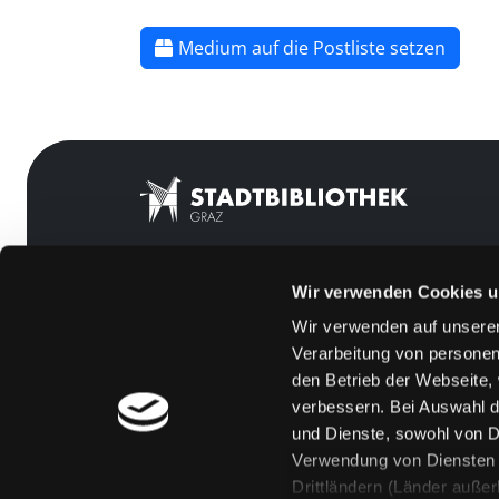
Medium auf die Postliste setzen
Wir verwenden Cookies u
Mitgliedschaft
Feedback
Wir verwenden auf unserer
Angebote
Kontakt
Verarbeitung von personen
LABUKA
Über uns
den Betrieb der Webseite,
verbessern. Bei Auswahl d
[kju:b]
Jobs
und Dienste, sowohl von Dr
News
Medienwunsch
Verwendung von Diensten u
Drittländern (Länder auße
Veranstaltungen
FAQs