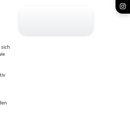
 sich
wie
tiv
den