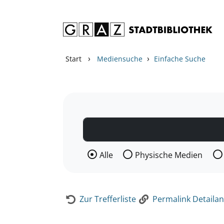
Zum Inhalt springen
Zur Detailanzeige springen
›
›
Start
Mediensuche
Einfache Suche
Wählen Sie die Medienart nach der Si
Alle
Physische Medien
Zur Trefferliste
Permalink Detailan