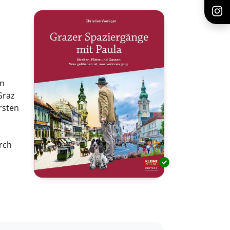
an
Graz
rsten
rch