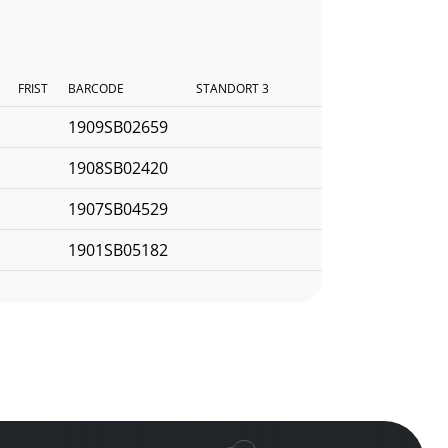
FRIST
BARCODE
STANDORT 3
1909SB02659
1908SB02420
1907SB04529
1901SB05182