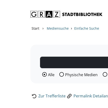
Zum Inhalt springen
Zur Detailanzeige springen
›
›
Start
Mediensuche
Einfache Suche
Wählen Sie die Medienart nach der Si
Alle
Physische Medien
Zur Trefferliste
Permalink Detailan