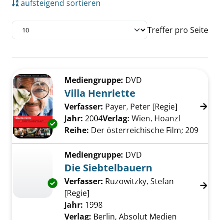
aufsteigend sortieren
Treffer pro Seite
Suchergebnis
Zu den Suchfiltern springen
Mediengruppe:
DVD
Villa Henriette
Verfasser:
Payer, Peter [Regie]
Suche nach
Jahr:
2004
Verlag:
Wien, Hoanzl
Exemplar-Details von Villa Henriette anzeige
Reihe:
Der österreichische Film; 209
Mediengruppe:
DVD
Die Siebtelbauern
Verfasser:
Ruzowitzky, Stefan
Exemplar-Details von Die Siebtelbauern anze
[Regie]
Suche nach diesem Verfasser
Jahr:
1998
Verlag:
Berlin, Absolut Medien