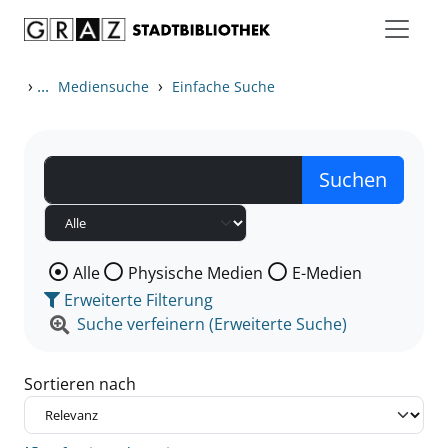
Zum Inhalt springen
Zu den Suchfiltern springen
Zur Trefferliste springen
›
...
›
Mediensuche
Einfache Suche
Wählen Sie die Medienart nach der Sie suchen wollen
Alle
Physische Medien
E-Medien
Erweiterte Filterung
Suche verfeinern (Erweiterte Suche)
Sortieren nach