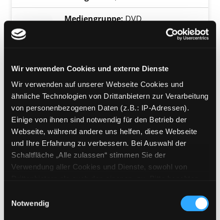
Mediengruppe:
DVD
Nur ein Tag
Aus dem Leben einer Eintagsfliege
Exemplar-Details von Nur ein Tag anzeigen
Verfasser:
Baltscheit, Martin [Regie]
Suche
Jahr:
2017
Wir verwenden Cookies und externe Dienste
Verlag:
[o.O.], Lighthouse Home
Wir verwenden auf unserer Webseite Cookies und
Entertainment
ähnliche Technologien von Drittanbietern zur Verarbeitung
von personenbezogenen Daten (z.B.: IP-Adressen).
Mediengruppe:
DVD
Einige von ihnen sind notwendig für den Betrieb der
Gold
Webseite, während andere uns helfen, diese Webseite
Verfasser:
Arslan, Thomas [Regie]
Suche n
Exemplar-Details von Gold anzeigen
und Ihre Erfahrung zu verbessern. Bei Auswahl der
Jahr:
2013
Schaltfläche „Alle zulassen“ stimmen Sie der
Verlag:
[o.O.], good! movies
Verwendung aller Cookies und Dienste, sowohl von
Drittanbietern als auch den eigenen, zu. Bitte beachten
Mediengruppe:
DVD
Sie, dass bei Verwendung von Diensten und Setzen von
Einwilligungsauswahl
Der Brief für den König
Cookies von Drittanbietern, eine Verarbeitung in
Notwendig
Verfasser:
Verhoeff, Pieter [Regie]
Suche n
unsicheren Drittländern (Länder außerhalb des EWR
Exemplar-Details von Der Brief für den König