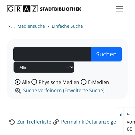
Zum Inhalt springen
Zur Detailanzeige springen
›
...
›
Mediensuche
Einfache Suche
Wählen Sie die Medienart nach der Sie suchen wollen
Alle
Physische Medien
E-Medien
Suche verfeinern (Erweiterte Suche)
9
Vorhe
Zur Trefferliste
Permalink Detailanzeige
vo
66