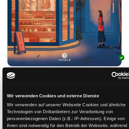
Die Mitternachtsbäckerei
Roman
Mediengruppe:
Belletristik
Wir verwenden Cookies und externe Dienste
Verfasser:
Suche nach diesem Verfasser
Onuma, Noriko (Verfasser)
Wir verwenden auf unserer Webseite Cookies und ähnliche
Beschreibung ein-/ausblenden
Technologien von Drittanbietern zur Verarbeitung von
personenbezogenen Daten (z.B.: IP-Adressen). Einige von
Mehr Informationen ein-/ausblenden
ihnen sind notwendig für den Betrieb der Webseite, während