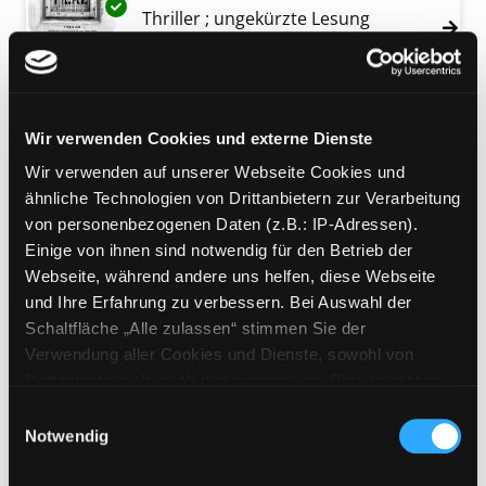
Exemplar-Details von Kaltherz anzeigen
Thriller ; ungekürzte Lesung
Verfasser:
Faber, Henri
Suche nach diesem
Jahr:
2022
Verlag:
Berlin, Der Audio Verlag
Wir verwenden Cookies und externe Dienste
Mediengruppe:
Literatur MP3-CD
Das Geheimnis
Wir verwenden auf unserer Webseite Cookies und
Exemplar-Details von Das Geheimnis anzeig
ähnliche Technologien von Drittanbietern zur Verarbeitung
ungekürzte Lesung
von personenbezogenen Daten (z.B.: IP-Adressen).
Verfasser:
Sandberg, Ellen
Suche nach die
Einige von ihnen sind notwendig für den Betrieb der
Jahr:
2021
Webseite, während andere uns helfen, diese Webseite
Verlag:
Berlin, Der Audio Verlag
und Ihre Erfahrung zu verbessern. Bei Auswahl der
Mediengruppe:
Literatur MP3-CD
Schaltfläche „Alle zulassen“ stimmen Sie der
Die Schweigende
Verwendung aller Cookies und Dienste, sowohl von
Exemplar-Details von Die Schweigende anzei
Drittanbietern als auch den eigenen, zu. Bitte beachten
ungekürzte Lesung
Sie, dass bei Verwendung von Diensten und Setzen von
Verfasser:
Sandberg, Ellen
Suche nach die
Einwilligungsauswahl
Cookies von Drittanbietern, eine Verarbeitung in
Notwendig
Jahr:
2020
unsicheren Drittländern (Länder außerhalb des EWR
Verlag:
Berlin, Der Audio Verlag
ohne adäquates Datenschutzniveau) stattfinden kann. In