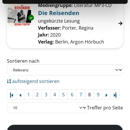
Mediengruppe:
Literatur MP3-CD
Die Reisenden
Exemplar-Details von Die Reisenden anzeige
ungekürzte Lesung
Verfasser:
Porter, Regina
Suche nach dies
Jahr:
2020
Verlag:
Berlin, Argon Hörbuch
Zu den Suchfiltern springen
Sortieren nach
aufsteigend sortieren
1
2
3
4
5
6
7
8
9
Letzte
Treffer pro Seite