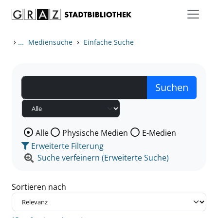
Zum Inhalt springen
Zu den Suchfiltern springen
Zur Trefferliste springen
›
...
›
Mediensuche
Einfache Suche
Wählen Sie die Medienart nach der Sie suchen wollen
Alle
Physische Medien
E-Medien
Erweiterte Filterung
Suche verfeinern (Erweiterte Suche)
Sortieren nach