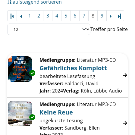
aufsteigend sortieren
1
2
3
4
5
6
7
8
9
Letzte
Treffer pro Seite
Suchergebnis
Zu den Suchfiltern springen
Mediengruppe:
Literatur MP3-CD
Gefährliches Komplott
Exemplar-Details von Gefährliches Komplott
bearbeitete Lesefassung
Verfasser:
Baldacci, David
Suche nach die
Jahr:
2024
Verlag:
Köln, Lübbe Audio
Mediengruppe:
Literatur MP3-CD
Keine Reue
Exemplar-Details von Keine Reue anzeigen
ungekürzte Lesung
Verfasser:
Sandberg, Ellen
Suche nach die