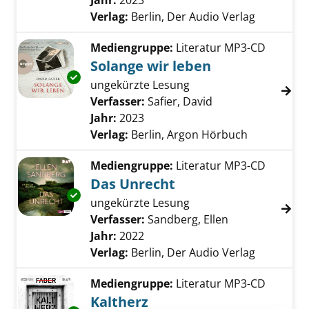
Jahr:
2023
Verlag:
Berlin, Der Audio Verlag
Mediengruppe:
Literatur MP3-CD
Solange wir leben
Exemplar-Details von Solange wir leben anze
ungekürzte Lesung
Verfasser:
Safier, David
Suche nach diesem
Jahr:
2023
Verlag:
Berlin, Argon Hörbuch
Mediengruppe:
Literatur MP3-CD
Das Unrecht
Exemplar-Details von Das Unrecht anzeigen
ungekürzte Lesung
Verfasser:
Sandberg, Ellen
Suche nach die
Jahr:
2022
Verlag:
Berlin, Der Audio Verlag
Mediengruppe:
Literatur MP3-CD
Kaltherz