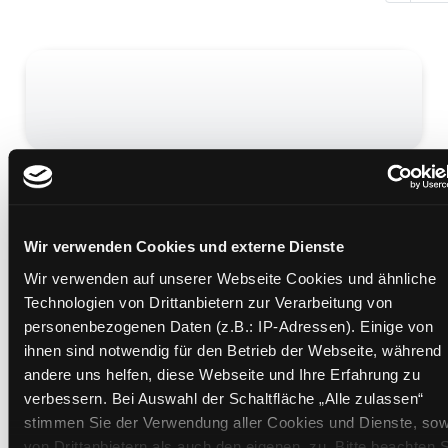
Volle Pulle
Mediengruppe:
Jugendbuch
Verfasser:
Färber, Werner
Wir verwenden Cookies und externe Dienste
Übergeordnetes Werk:
Raus aus der Sucht
Wir verwenden auf unserer Webseite Cookies und ähnliche
Beschreibung ein-/ausblenden
Technologien von Drittanbietern zur Verarbeitung von
personenbezogenen Daten (z.B.: IP-Adressen). Einige von
Mehr Informationen ein-/ausblenden
ihnen sind notwendig für den Betrieb der Webseite, während
andere uns helfen, diese Webseite und Ihre Erfahrung zu
verbessern. Bei Auswahl der Schaltfläche „Alle zulassen“
Medium auf die Postliste setzen
stimmen Sie der Verwendung aller Cookies und Dienste, sow
von Drittanbietern als auch den eigenen, zu. Bitte beachten S