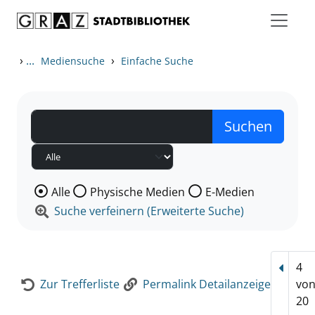
Zum Inhalt springen
Zur Detailanzeige springen
›
...
›
Mediensuche
Einfache Suche
Wählen Sie die Medienart nach der Sie suchen wollen
Alle
Physische Medien
E-Medien
Suche verfeinern (Erweiterte Suche)
4
Vorhe
Zur Trefferliste
Permalink Detailanzeige
vo
20