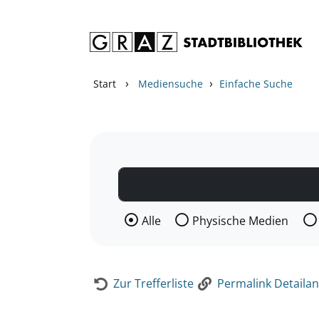
Zum Inhalt springen
Zur Detailanzeige springen
›
›
Start
Mediensuche
Einfache Suche
Wählen Sie die Medienart nach der Si
Alle
Physische Medien
Zur Trefferliste
Permalink Detailan