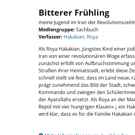
Bitterer Frühling
meine Jugend im Iran der RevolutionszeitI
Mediengruppe:
Sachbuch
Verfasser:
Suche nach diesem Verfasser
Hakakian, Roya
Als Roya Hakakian, jüngstes Kind einer jüdis
Iran von einer revolutionären Woge erfass
zunächst erfüllt von Aufbruchstimmung un
Straßen ihrer Heimatstadt, erlebt diese Z
schnell stellt sie fest, dass im Land neu
prägt zunehmend das Bild der Stadt, schw
Kommando und zwingen den Schülerinnen d
der Ayatollahs ersetzt. Als Roya an der Ma
Reptil mit vier hungrigen Klauen« ¿ ein H
wird klar, dass es für die Familie Hakakian