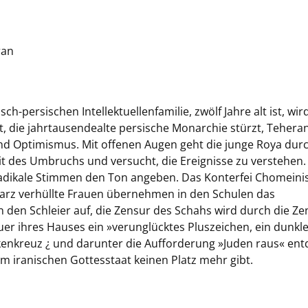
ran
ch-persischen Intellektuellenfamilie, zwölf Jahre alt ist, wir
t, die jahrtausendealte persische Monarchie stürzt, Teheran
d Optimismus. Mit offenen Augen geht die junge Roya durc
eit des Umbruchs und versucht, die Ereignisse zu verstehen.
e, radikale Stimmen den Ton angeben. Das Konterfei Chomeini
arz verhüllte Frauen übernehmen in den Schulen das
en Schleier auf, die Zensur des Schahs wird durch die Ze
uer ihres Hauses ein »verunglücktes Pluszeichen, ein dunkl
akenkreuz ¿ und darunter die Aufforderung »Juden raus« ent
 im iranischen Gottesstaat keinen Platz mehr gibt.