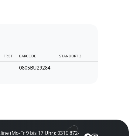
FRIST
BARCODE
STANDORT 3
0805BU29284
line (Mo-Fr 9 bis 17 Uhr): 0316 872-