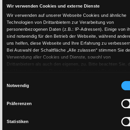
Wir verwenden Cookies und externe Dienste
Zweigstelle:
Süd - Lauzilgasse
Wir verwenden auf unserer Webseite Cookies und ähnliche
Signatur:
VL.KRE WAL
Technologien von Drittanbietern zur Verarbeitung von
Standort 2:
Ausleihe
personenbezogenen Daten (z.B.: IP-Adressen). Einige von i
Status:
Verfügbar
sind notwendig für den Betrieb der Webseite, während ander
Vorbestellungen:
0
uns helfen, diese Webseite und Ihre Erfahrung zu verbessern
Bei Auswahl der Schaltfläche „Alle zulassen“ stimmen Sie de
Mediengruppe:
Sachbuch
Verwendung aller Cookies und Dienste, sowohl von
Frist:
Drittanbietern als auch den eigenen, zu. Bitte beachten Sie, 
Barcode:
1407SB03926
bei Verwendung von Diensten und Setzen von Cookies von
Standort 3:
Drittanbietern, eine Verarbeitung in unsicheren Drittländern
Einwilligungsauswahl
(Länder außerhalb des EWR ohne adäquates
Notwendig
Datenschutzniveau) stattfinden kann. In diesem Zusammen
können aktuell Risiken für Betroffene nicht vollständig
Präferenzen
Zweigstelle:
Zanklhof
ausgeschlossen werden. Eine Verarbeitung durch solche
Cookies oder Dienste erfolgt nur, wenn Sie die jeweilige
Signatur:
VL.KRE WAL
Einwilligung erteilen („Auswahl erlauben“) oder auf die
Standort 2:
Ausleihe
Statistiken
Schaltfläche „Alle zulassen“ klicken. Unter dem Punkt „Detai