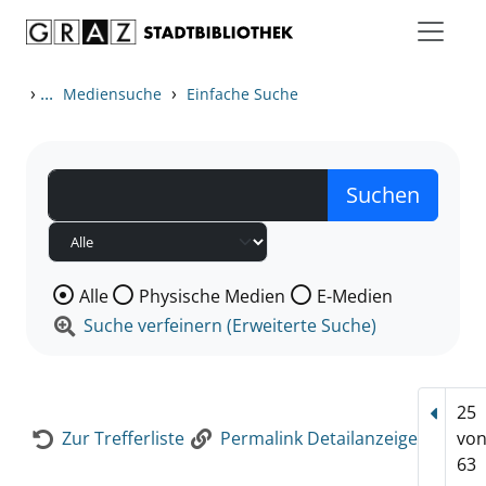
Zum Inhalt springen
Zur Detailanzeige springen
›
...
›
Mediensuche
Einfache Suche
Wählen Sie die Medienart nach der Sie suchen wollen
Alle
Physische Medien
E-Medien
Suche verfeinern (Erweiterte Suche)
25
Vorhe
Zur Trefferliste
Permalink Detailanzeige
vo
63