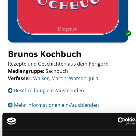
Brunos Kochbuch
Rezepte und Geschichten aus dem Périgord
Mediengruppe:
Sachbuch
Verfasser:
Suche nach diesem Verfasser
Walker, Martin
;
Watson, Julia
Beschreibung ein-/ausblenden
Mehr Informationen ein-/ausblenden
Exemplare