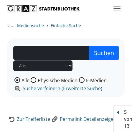
Zum Inhalt springen
Zur Detailanzeige springen
›
...
›
Mediensuche
Einfache Suche
Wählen Sie die Medienart nach der Sie suchen wollen
Alle
Physische Medien
E-Medien
Suche verfeinern (Erweiterte Suche)
5
Vorhe
Zur Trefferliste
Permalink Detailanzeige
vo
13