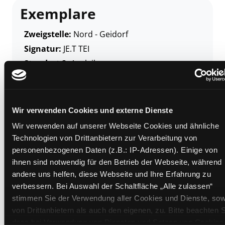
Exemplare
Zweigstelle:
Nord - Geidorf
Signatur:
JE.T TEI
Standort 2:
Ausleihe
Status:
Verfügbar
Vorbestellungen:
0
Mediengruppe:
Kinderbuch
Wir verwenden Cookies und externe Dienste
Frist:
Wir verwenden auf unserer Webseite Cookies und ähnliche
Barcode:
2608SB00378
Technologien von Drittanbietern zur Verarbeitung von
Standort 3:
personenbezogenen Daten (z.B.: IP-Adressen). Einige von
ihnen sind notwendig für den Betrieb der Webseite, während
andere uns helfen, diese Webseite und Ihre Erfahrung zu
verbessern. Bei Auswahl der Schaltfläche „Alle zulassen“
stimmen Sie der Verwendung aller Cookies und Dienste, sow
Zweigstelle:
Süd - Lauzilgasse
von Drittanbietern als auch den eigenen, zu. Bitte beachten S
Signatur:
JE.T TEI
dass bei Verwendung von Diensten und Setzen von Cookies