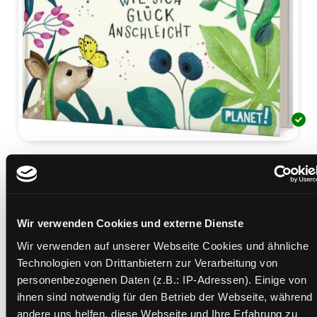
Ich glaub, mein Reh pfeift!
oder wie sich Glück anschleicht
Mediengruppe:
Kinderbuch
Verfasser:
Suche nach diesem Verfasser
Teichert, Mina
Wir verwenden Cookies und externe Dienste
Wir verwenden auf unserer Webseite Cookies und ähnliche
Beschreibung ein-/ausblenden
Technologien von Drittanbietern zur Verarbeitung von
personenbezogenen Daten (z.B.: IP-Adressen). Einige von
Mehr Informationen ein-/ausblenden
ihnen sind notwendig für den Betrieb der Webseite, während
andere uns helfen, diese Webseite und Ihre Erfahrung zu