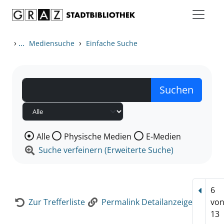
Zum Inhalt springen
Zur Detailanzeige springen
›
...
›
Mediensuche
Einfache Suche
Wählen Sie die Medienart nach der Sie suchen wollen
Alle
Physische Medien
E-Medien
Suche verfeinern (Erweiterte Suche)
6
Vorhe
Zur Trefferliste
Permalink Detailanzeige
vo
13