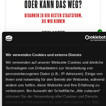
Ist das noch Demokratie
Wir verwenden Cookies und externe Dienste
oder kann das weg?
Wir verwenden auf unserer Webseite Cookies und ähnliche
Gedanken zu der besten Staatsform, die wir kennen
Technologien von Drittanbietern zur Verarbeitung von
Mediengruppe:
Sachbuch
personenbezogenen Daten (z.B.: IP-Adressen). Einige von
Verfasser:
Suche nach diesem Verfasser
Benner, Erica (Verfasser)
ihnen sind notwendig für den Betrieb der Webseite, während
andere uns helfen, diese Webseite und Ihre Erfahrung zu
Beschreibung ein-/ausblenden
verbessern. Bei Auswahl der Schaltfläche „Alle zulassen“
stimmen Sie der Verwendung aller Cookies und Dienste,
Mehr Informationen ein-/ausblenden
sowohl von Drittanbietern als auch den eigenen, zu. Bitte