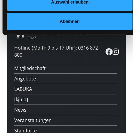
Medium auf die Postliste setzen
Auswahl erlauben
Ablehnen
Hotline (Mo-Fr 9 bis 17 Uhr): 0316 872-
800
Mitgliedschaft
Angebote
LABUKA
[kju:b]
News
Veranstaltungen
Standorte