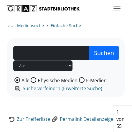
Zum Inhalt springen
Zur Detailanzeige springen
›
...
›
Mediensuche
Einfache Suche
Wählen Sie die Medienart nach der Sie suchen wollen
Alle
Physische Medien
E-Medien
Suche verfeinern (Erweiterte Suche)
1
Zur Trefferliste
Permalink Detailanzeige
von
55