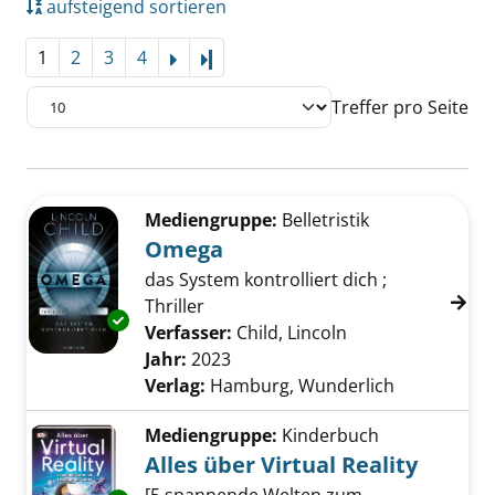
aufsteigend sortieren
1
2
3
4
Letzte Seite
Treffer pro Seite
Suchergebnis
Zu den Suchfiltern springen
Mediengruppe:
Belletristik
Omega
das System kontrolliert dich ;
Thriller
Exemplar-Details von Omega anzeigen
Verfasser:
Child, Lincoln
Suche nach diese
Jahr:
2023
Verlag:
Hamburg, Wunderlich
Mediengruppe:
Kinderbuch
Alles über Virtual Reality