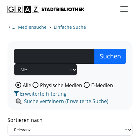
Zum Inhalt springen
Zu den Suchfiltern springen
Zur Trefferliste springen
›
...
›
Mediensuche
Einfache Suche
Wählen Sie die Medienart nach der Sie suchen wollen
Alle
Physische Medien
E-Medien
Erweiterte Filterung
Suche verfeinern (Erweiterte Suche)
Sortieren nach