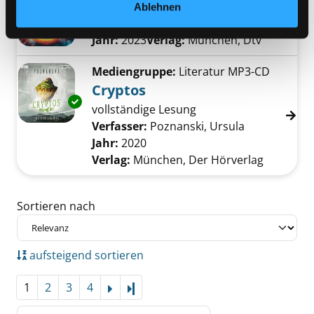
Spiel mit der Wirklichkeit ; Roman
Ablehnen
Verfasser:
Schellhammer, Silke
Suche nach
Exemplar-Details von Askendor anzeigen
Jahr:
2023
Verlag:
München, Dtv
Mediengruppe:
Literatur MP3-CD
Cryptos
Exemplar-Details von Cryptos anzeigen
vollständige Lesung
Verfasser:
Poznanski, Ursula
Suche nach d
Jahr:
2020
Verlag:
München, Der Hörverlag
Zu den Suchfiltern springen
Sortieren nach
aufsteigend sortieren
1
2
3
4
Letzte Seite