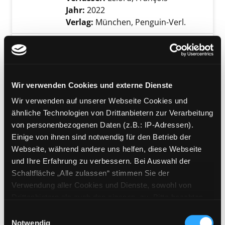
Jahr:
2022
Verlag:
München, Penguin-Verl.
Mediengruppe:
Belletristik
Es war einmal ein blauer
Planet
Wir verwenden Cookies und externe Dienste
Roman
Exemplar-Details von Es war einmal ein blaue
Verfasser:
Lelord, François
Suche nach di
Wir verwenden auf unserer Webseite Cookies und
Jahr:
2020
ähnliche Technologien von Drittanbietern zur Verarbeitung
Verlag:
München, Penguin-Verl.
von personenbezogenen Daten (z.B.: IP-Adressen).
Einige von ihnen sind notwendig für den Betrieb der
Mediengruppe:
Sachbuch
Webseite, während andere uns helfen, diese Webseite
Realität+
und Ihre Erfahrung zu verbessern. Bei Auswahl der
virtuelle Welten und die Probleme
Schaltfläche „Alle zulassen“ stimmen Sie der
der Philosophie
Verwendung aller Cookies und Dienste, sowohl von
Exemplar-Details von Realität+ anzeigen
Verfasser:
Chalmers, David John
Suche na
Drittanbietern als auch den eigenen, zu. Bitte beachten
Jahr:
2023
Sie, dass bei Verwendung von Diensten und Setzen von
Einwilligungsauswahl
Verlag:
Berlin, Suhrkamp-Verl.
Cookies von Drittanbietern, eine Verarbeitung in
Notwendig