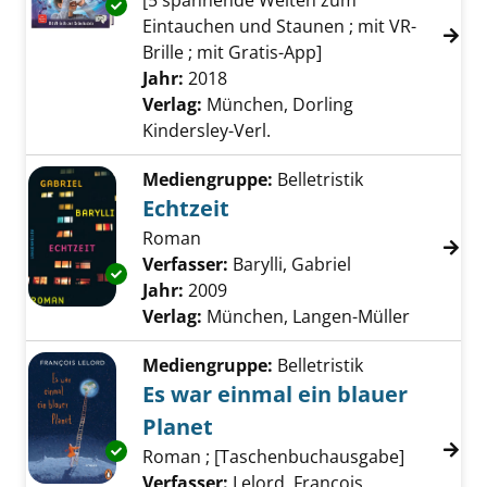
[5 spannende Welten zum
Exemplar-Details von Alles über Virtual Reali
Eintauchen und Staunen ; mit VR-
Brille ; mit Gratis-App]
Suche nach diesem Verfasser
Jahr:
2018
Verlag:
München, Dorling
Kindersley-Verl.
Mediengruppe:
Belletristik
Echtzeit
Roman
Verfasser:
Barylli, Gabriel
Suche nach dies
Exemplar-Details von Echtzeit anzeigen
Jahr:
2009
Verlag:
München, Langen-Müller
Mediengruppe:
Belletristik
Es war einmal ein blauer
Planet
Exemplar-Details von Es war einmal ein blaue
Roman ; [Taschenbuchausgabe]
Verfasser:
Lelord, François
Suche nach di