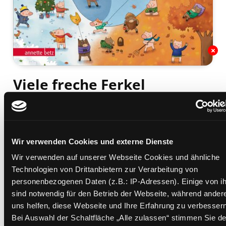
Viele freche Ferkel
ein Jahreszeiten-Wimmelbuch
Mediengruppe:
Kinderbuch
Verfasser:
Suche nach diesem Verfasser
Wagener, Greta (Verfasser)
Wir verwenden Cookies und externe Dienste
Beschreibung ein-/ausblenden
Wir verwenden auf unserer Webseite Cookies und ähnliche
Mehr Informationen ein-/ausblenden
Technologien von Drittanbietern zur Verarbeitung von
personenbezogenen Daten (z.B.: IP-Adressen). Einige von i
sind notwendig für den Betrieb der Webseite, während ander
uns helfen, diese Webseite und Ihre Erfahrung zu verbessern
Exemplare
Bei Auswahl der Schaltfläche „Alle zulassen“ stimmen Sie de