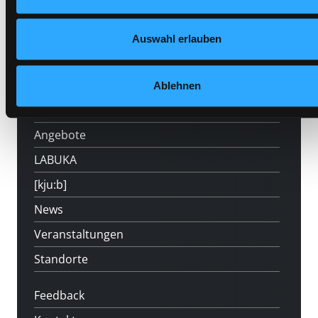
Auswahl erlauben
Hotline (Mo-Fr 9 bis 17 Uhr): 0316 872-
800
Ablehnen
Mitgliedschaft
Angebote
LABUKA
[kju:b]
News
Veranstaltungen
Standorte
Feedback