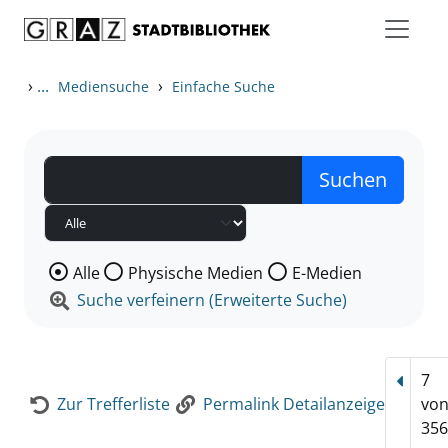
Zum Inhalt springen
Zur Detailanzeige springen
›
...
›
Mediensuche
Einfache Suche
Wählen Sie die Medienart nach der Sie suchen wollen
Alle
Physische Medien
E-Medien
Suche verfeinern (Erweiterte Suche)
7
Vorhe
Zur Trefferliste
Permalink Detailanzeige
vo
356