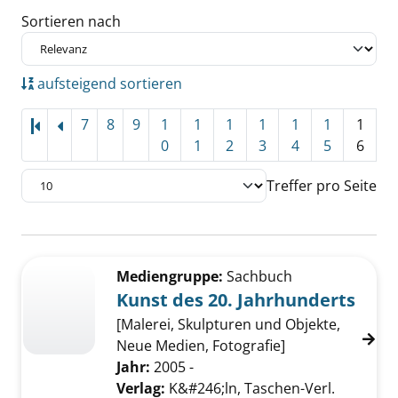
Sortieren nach
aufsteigend sortieren
7
8
9
1
1
1
1
1
1
1
0
1
2
3
4
5
6
Treffer pro Seite
Suchergebnis
Zu den Suchfiltern springen
Mediengruppe:
Sachbuch
Kunst des 20. Jahrhunderts
[Malerei, Skulpturen und Objekte,
Neue Medien, Fotografie]
Jahr:
2005 -
Verlag:
K&#246;ln, Taschen-Verl.