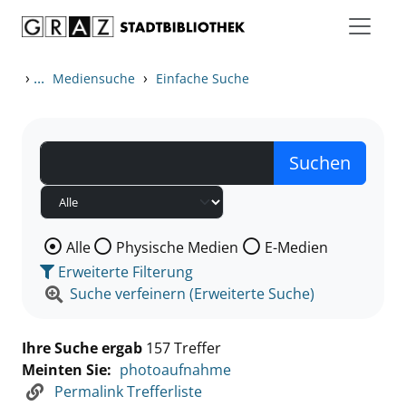
Zum Inhalt springen
Zu den Suchfiltern springen
Zur Trefferliste springen
›
...
›
Mediensuche
Einfache Suche
Wählen Sie die Medienart nach der Sie suchen wollen
Alle
Physische Medien
E-Medien
Erweiterte Filterung
Suche verfeinern (Erweiterte Suche)
Ihre Suche ergab
157 Treffer
Meinten Sie:
photoaufnahme
Permalink Trefferliste