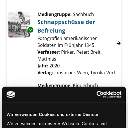
Mediengruppe:
Sachbuch
Schnappschüsse der
Befreiung
Exemplar-Details von Schnappschüsse der Be
Fotografien amerikanischer
Soldaten im Frühjahr 1945
Verfasser:
Pirker, Peter
;
Breit,
Matthias
Suche nach diesem Verfasser
Jahr:
2020
Verlag:
Innsbruck-Wien, Tyrolia-Verl.
Mediengruppe:
Kinderbuch
Europas Wilde Wasser
meere, Küsten, Seen und Strände
Jahr:
2012
Übergeordnetes Werk:
Wir verwenden Cookies und externe Dienste
Wasserwerkstatt
Wir verwenden auf unserer Webseite Cookies und