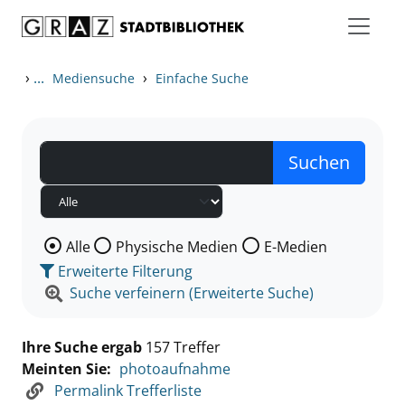
Zum Inhalt springen
Zu den Suchfiltern springen
Zur Trefferliste springen
›
...
›
Mediensuche
Einfache Suche
Wählen Sie die Medienart nach der Sie suchen wollen
Alle
Physische Medien
E-Medien
Erweiterte Filterung
Suche verfeinern (Erweiterte Suche)
Ihre Suche ergab
157 Treffer
Meinten Sie:
photoaufnahme
Permalink Trefferliste