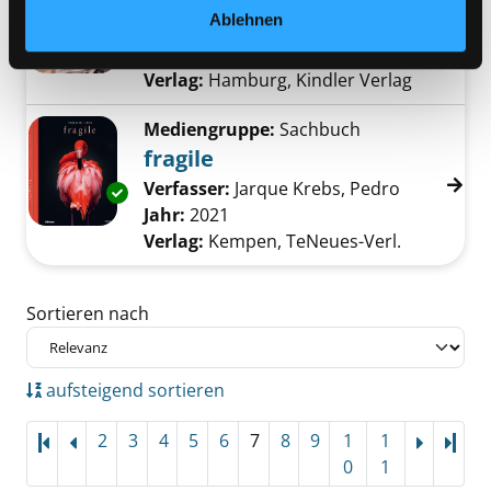
Roman
Ablehnen
Verfasser:
Lüpkes, Sandra
Suche nach die
Exemplar-Details von Das Licht im Rücken an
Jahr:
2023
Verlag:
Hamburg, Kindler Verlag
Mediengruppe:
Sachbuch
fragile
Verfasser:
Jarque Krebs, Pedro
Suche nach
Exemplar-Details von fragile anzeigen
Jahr:
2021
Verlag:
Kempen, TeNeues-Verl.
Zu den Suchfiltern springen
Sortieren nach
aufsteigend sortieren
2
3
4
5
6
7
8
9
1
1
Letz
0
1