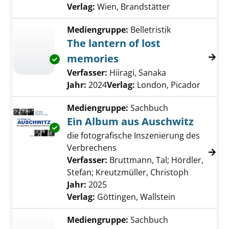
Verlag:
Wien, Brandstätter
Mediengruppe:
Belletristik
The lantern of lost
memories
Exemplar-Details von The lantern of lost me
Verfasser:
Hiiragi, Sanaka
Suche nach die
Jahr:
2024
Verlag:
London, Picador
Mediengruppe:
Sachbuch
Ein Album aus Auschwitz
Exemplar-Details von Ein Album aus Auschwi
die fotografische Inszenierung des
Verbrechens
Verfasser:
Bruttmann, Tal
;
Hördler,
Stefan
;
Kreutzmüller, Christoph
Suche nac
Jahr:
2025
Verlag:
Göttingen, Wallstein
Mediengruppe:
Sachbuch