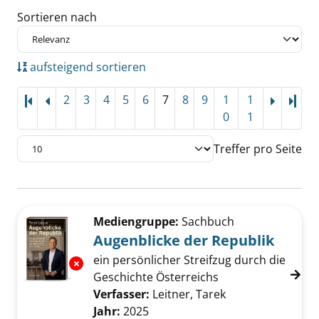
Sortieren nach
aufsteigend sortieren
2
3
4
5
6
7
8
9
1
1
Letz
0
1
Treffer pro Seite
Suchergebnis
Zu den Suchfiltern springen
Mediengruppe:
Sachbuch
Augenblicke der Republik
ein persönlicher Streifzug durch die
Exemplar-Details von Augenblicke der Republ
Geschichte Österreichs
Verfasser:
Leitner, Tarek
Suche nach dies
Jahr:
2025