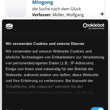
Mingong
die Suche nach dem Glück
Verfasser:
Müller, Wolfgang
Jahr:
2012
Übergeordnetes Werk:
Konsum,
Lifestyle und Menschenrechte
Mediengruppe:
Sachbuch
Wir verwenden Cookies und externe Dienste
Dublin : Irlands Hauptstadt
Wir verwenden auf unserer Webseite Cookies und
aus erster Hand
ähnliche Technologien von Drittanbietern zur Verarbeitung
Exemplar-Details von Dublin : Irlands Haupts
von personenbezogenen Daten (z.B.: IP-Adressen).
Verfasser:
Ferguson, Siobhan
Suche nach 
Einige von ihnen sind notwendig für den Betrieb der
Jahr:
2024
Verlag:
Zürich, Midas
Webseite, während andere uns helfen, diese Webseite
Reihe:
Wie es keiner kennt
und Ihre Erfahrung zu verbessern. Bei Auswahl der
Mediengruppe:
Belletristik
Schaltfläche „Alle zulassen“ stimmen Sie der
01; Das Erwachen
Verwendung aller Cookies und Dienste, sowohl von
Drittanbietern als auch den eigenen, zu. Bitte beachten
Suche nach diesem Verfasser
Jahr:
2024
Sie, dass bei Verwendung von Diensten und Setzen von
Verlag:
Hamburg, Rowohlt Polaris
Einwilligungsauswahl
Exemplar-Details von 01; Das Erwachen anze