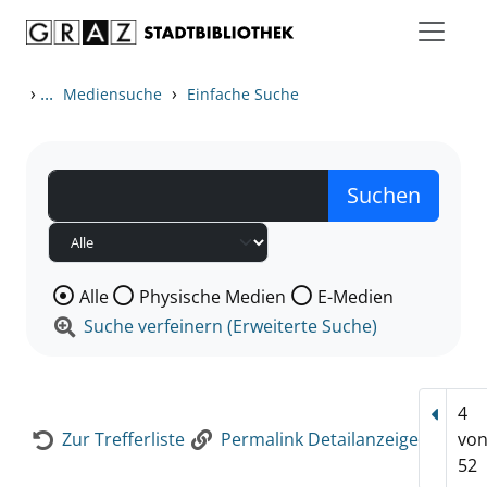
Zum Inhalt springen
Zur Detailanzeige springen
›
...
›
Mediensuche
Einfache Suche
Wählen Sie die Medienart nach der Sie suchen wollen
Alle
Physische Medien
E-Medien
Suche verfeinern (Erweiterte Suche)
4
Vorhe
Zur Trefferliste
Permalink Detailanzeige
vo
52