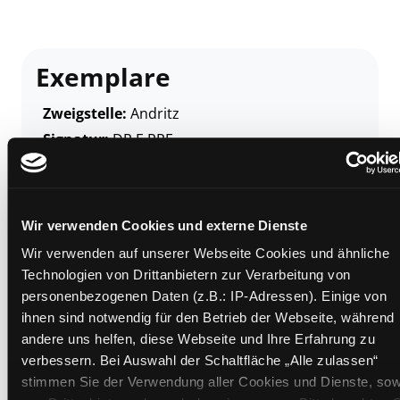
Exemplare
Zweigstelle:
Andritz
Signatur:
DR.E PRE
Standort 2:
Ausleihe
Status:
Verfügbar
Vorbestellungen:
0
Wir verwenden Cookies und externe Dienste
Mediengruppe:
Belletristik
Wir verwenden auf unserer Webseite Cookies und ähnliche
Frist:
Technologien von Drittanbietern zur Verarbeitung von
Barcode:
2209SB00714
personenbezogenen Daten (z.B.: IP-Adressen). Einige von
ihnen sind notwendig für den Betrieb der Webseite, während
Standort 3:
andere uns helfen, diese Webseite und Ihre Erfahrung zu
verbessern. Bei Auswahl der Schaltfläche „Alle zulassen“
stimmen Sie der Verwendung aller Cookies und Dienste, sow