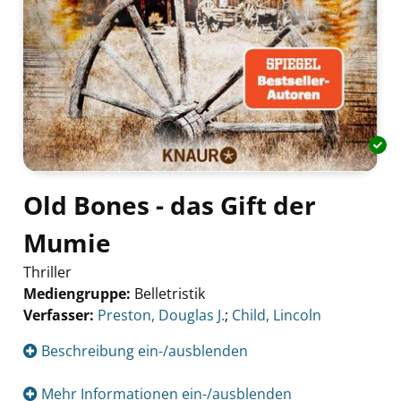
Old Bones - das Gift der
Mumie
Thriller
Mediengruppe:
Belletristik
Verfasser:
Suche nach diesem Verfasser
Preston, Douglas J.
;
Child, Lincoln
Beschreibung ein-/ausblenden
Mehr Informationen ein-/ausblenden