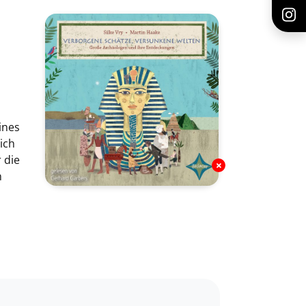
ines
ich
 die
m