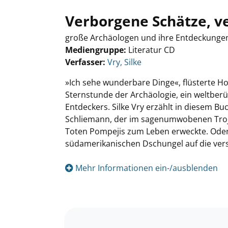
Verborgene Schätze, 
große Archäologen und ihre Entdeckunge
Mediengruppe:
Literatur CD
Verfasser:
Suche nach diesem Verfasser
Vry, Silke
»Ich sehe wunderbare Dinge«, flüsterte Ho
Sternstunde der Archäologie, ein weltber
Entdeckers. Silke Vry erzählt in diesem B
Schliemann, der im sagenumwobenen Troja 
Toten Pompejis zum Leben erweckte. Oder
südamerikanischen Dschungel auf die ver
Mehr Informationen ein-/ausblenden