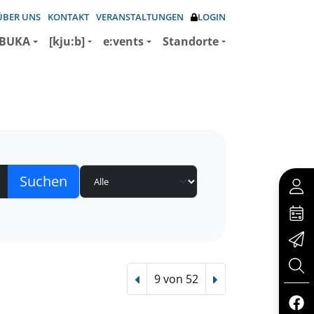
ÜBER UNS
KONTAKT
VERANSTALTUNGEN
LOGIN
BUKA
[kju:b]
e:vents
Standorte
9 von 52
Vorheriger Treffer
Nächster Treffer