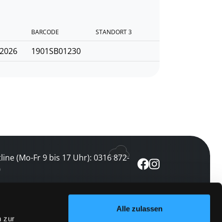
BARCODE
STANDORT 3
.2026
1901SB01230
line (Mo-Fr 9 bis 17 Uhr): 0316 872-
0
ewsletter abonnieren
Alle zulassen
n zur