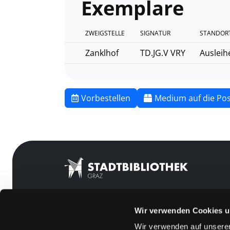
Exemplare
ZWEIGSTELLE
SIGNATUR
STANDORT
Zanklhof
TD.JG.V VRY
Ausleih
Vorbestellen
Medium auf die Pos
Wir verwenden Cookies u
Mitgliedschaft
Feedback
Wir verwenden auf unserer