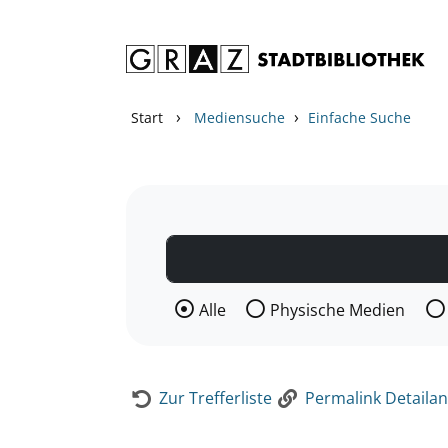
Zum Inhalt springen
Zur Detailanzeige springen
›
›
Start
Mediensuche
Einfache Suche
Wählen Sie die Medienart nach der Si
Alle
Physische Medien
Zur Trefferliste
Permalink Detailan