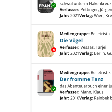
schwul unterm Hakenkreuz
Exemplar-Details von Franz an
Verfasser:
Pettinger, Jürge
Jahr:
2021
Verlag:
Wien, Kre
Mediengruppe:
Belletristik
Die Vögel
Verfasser:
Vesaas, Tarjei
Su
Exemplar-Details von Die Vöge
Jahr:
2021
Verlag:
Berlin, G
Mediengruppe:
Belletristik
Der fromme Tanz
das Abenteuerbuch einer J
Exemplar-Details von Der fro
Verfasser:
Mann, Klaus
Such
Jahr:
2010
Verlag:
Reinbek 