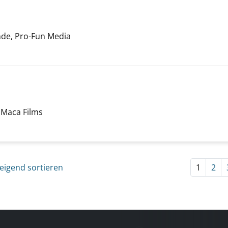
er
nde, Pro-Fun Media
U) anzeigen
er
, Maca Films
ator (OmU) anzeigen
eigend sortieren
1
2