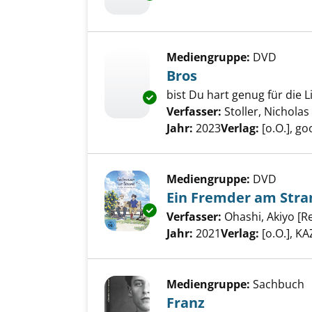
Mediengruppe:
DVD
Bros
bist Du hart genug für die L
Exemplar-Details von Bros anz
Verfasser:
Stoller, Nicholas
Jahr:
2023
Verlag:
[o.O.], g
Mediengruppe:
DVD
Ein Fremder am Stra
Exemplar-Details von Ein Fre
Verfasser:
Ohashi, Akiyo [R
Jahr:
2021
Verlag:
[o.O.], K
Mediengruppe:
Sachbuch
Franz