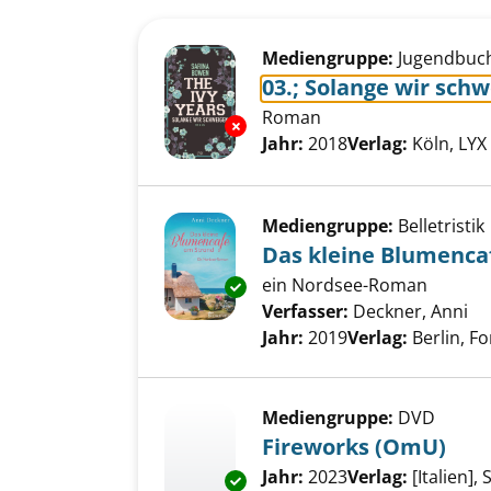
Suchergebnis
Zu den Suchfiltern springen
Mediengruppe:
Jugendbuc
03.; Solange wir sch
Roman
Exemplar-Details von 03.; Sol
Suche nach diesem Verfass
Jahr:
2018
Verlag:
Köln, LY
Mediengruppe:
Belletristik
Das kleine Blumenca
ein Nordsee-Roman
Exemplar-Details von Das klei
Verfasser:
Deckner, Anni
Su
Jahr:
2019
Verlag:
Berlin, Fo
Mediengruppe:
DVD
Fireworks (OmU)
Suche nach diesem Verfass
Jahr:
2023
Verlag:
[Italien]
Exemplar-Details von Firework