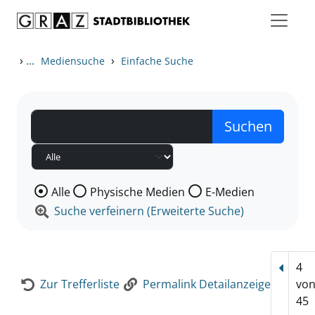
Zum Inhalt springen
Zur Detailanzeige springen
›
...
›
Mediensuche
Einfache Suche
Wählen Sie die Medienart nach der Sie suchen wollen
Alle
Physische Medien
E-Medien
Suche verfeinern (Erweiterte Suche)
4
Vorhe
Zur Trefferliste
Permalink Detailanzeige
vo
45