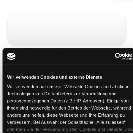
Rot Blau Gelb
wie die Farben entstanden sind
Mediengruppe:
Kinderbuch
Verfasser:
Bardella Rapino, Edoardo
Wir verwenden Cookies und externe Dienste
Übergeordnetes Werk:
Alle meine Farben
Wir verwenden auf unserer Webseite Cookies und ähnliche
Beschreibung ein-/ausblenden
Technologien von Drittanbietern zur Verarbeitung von
personenbezogenen Daten (z.B.: IP-Adressen). Einige von
Mehr Informationen ein-/ausblenden
ihnen sind notwendig für den Betrieb der Webseite, während
andere uns helfen, diese Webseite und Ihre Erfahrung zu
verbessern. Bei Auswahl der Schaltfläche „Alle zulassen“
Medium auf die Postliste setzen
stimmen Sie der Verwendung aller Cookies und Dienste, sow