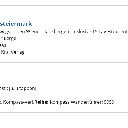
hsteiermark
wegs in den Wiener Hausbergen : inklusive 15 Tagestourenti
 in der Hochsteiermark anzeigen
r Berge
eas
Suche nach diesem Verfasser
 Kral Verlag
a Trail anzeigen
st ; [33 Etappen]
he nach diesem Verfasser
, Kompass-Verl.
Reihe:
Kompass Wanderführer; 5959