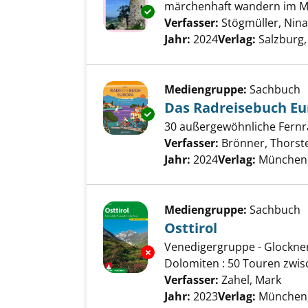
märchenhaft wandern im Mü
Exemplar-Details von Burgen, 
Verfasser:
Stögmüller, Nina
Jahr:
2024
Verlag:
Salzburg,
Mediengruppe:
Sachbuch
Das Radreisebuch Eu
Exemplar-Details von Das Rad
30 außergewöhnliche Fern
Verfasser:
Brönner, Thorst
Jahr:
2024
Verlag:
München
Mediengruppe:
Sachbuch
Osttirol
Venedigergruppe - Glockner
Exemplar-Details von Osttirol 
Dolomiten : 50 Touren zwi
Verfasser:
Zahel, Mark
Such
Jahr:
2023
Verlag:
München,