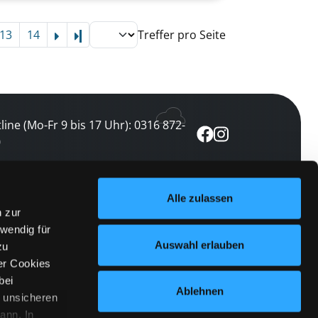
13
14
Treffer pro Seite
Letzte Seite
line (Mo-Fr 9 bis 17 Uhr): 0316 872-
0
ewsletter abonnieren
Alle zulassen
n zur
 keine Veranstaltung verpassen
wendig für
etzt abonnieren
Auswahl erlauben
zu
er Cookies
bei
Ablehnen
n unsicheren
ann. In