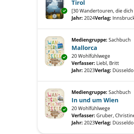
Tirol
Exemplar-Details von Tirol anz
[30 Wandertouren, die dich
Suche nach diesem Verfass
Jahr:
2024
Verlag:
Innsbruck
Mediengruppe:
Sachbuch
Mallorca
20 Wohlfühlwege
Exemplar-Details von Mallorca
Verfasser:
Liebl, Britt
Suche 
Jahr:
2023
Verlag:
Düsseldor
Mediengruppe:
Sachbuch
In und um Wien
20 Wohlfühlwege
Exemplar-Details von In und 
Verfasser:
Gruber, Christin
Jahr:
2023
Verlag:
Düsseldor