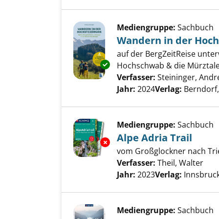
Mediengruppe:
Sachbuch
Wandern in der Hoc
auf der BergZeitReise unter
Exemplar-Details von Wandern
Hochschwab & die Mürztale
Verfasser:
Steininger, Andr
Jahr:
2024
Verlag:
Berndorf,
Mediengruppe:
Sachbuch
Alpe Adria Trail
Exemplar-Details von Alpe Adri
vom Großglockner nach Trie
Verfasser:
Theil, Walter
Suc
Jahr:
2023
Verlag:
Innsbruck
Mediengruppe:
Sachbuch