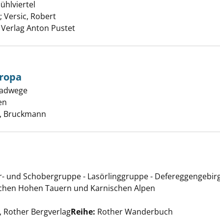
hlviertel
Schlösser + Ruinen anzeigen
;
Versic, Robert
Suche nach diesem Verfasser
 Verlag Anton Pustet
ropa
reisebuch Europa anzeigen
radwege
en
Suche nach diesem Verfasser
, Bruckmann
- und Schobergruppe - Lasörlinggruppe - Defereggengebir
anzeigen
schen Hohen Tauern und Karnischen Alpen
e nach diesem Verfasser
 Rother Bergverlag
Reihe:
Rother Wanderbuch