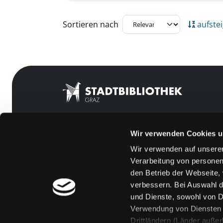
Zu den Suchfiltern springen
Sortieren nach
aufste
Wir verwenden Cookies u
Mitgliedschaft
Feedback
Wir verwenden auf unserer
Angebote
Kontakt
Verarbeitung von personen
LABUKA
Über uns
den Betrieb der Webseite,
verbessern. Bei Auswahl d
[kju:b]
Jobs
und Dienste, sowohl von Dr
News
Medienwunsch
Verwendung von Diensten u
Drittländern (Länder auße