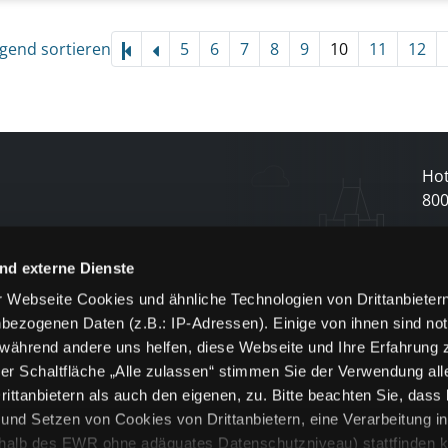
igend sortieren
5
6
7
8
9
10
11
12
Hot
80
N
nd externe Dienste
 Webseite Cookies und ähnliche Technologien von Drittanbieter
und
bezogenen Daten (z.B.: IP-Adressen). Einige von ihnen sind not
j
 während andere uns helfen, diese Webseite und Ihre Erfahrung 
er Schaltfläche „Alle zulassen“ stimmen Sie der Verwendung all
ittanbietern als auch den eigenen, zu. Bitte beachten Sie, dass 
nd Setzen von Cookies von Drittanbietern, eine Verarbeitung i
rhalb des EWR ohne adäquates Datenschutzniveau) stattfinden k