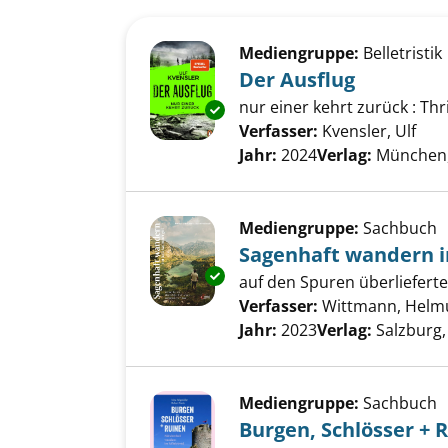
Suchergebnis
Zu den Suchfiltern springen
Mediengruppe:
Belletristik
Der Ausflug
nur einer kehrt zurück : Thri
Exemplar-Details von Der Ausf
Verfasser:
Kvensler, Ulf
Suc
Jahr:
2024
Verlag:
München,
Mediengruppe:
Sachbuch
Sagenhaft wandern 
Exemplar-Details von Sagenha
auf den Spuren überliefert
Verfasser:
Wittmann, Helm
Jahr:
2023
Verlag:
Salzburg,
Mediengruppe:
Sachbuch
Burgen, Schlösser + 