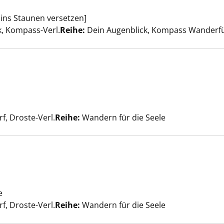
eigen
 ins Staunen versetzen]
er
, Kompass-Verl.
Reihe:
Dein Augenblick, Kompass Wanderf
 anzeigen
nach diesem Verfasser
f, Droste-Verl.
Reihe:
Wandern für die Seele
um Wien anzeigen
e
Suche nach diesem Verfasser
f, Droste-Verl.
Reihe:
Wandern für die Seele