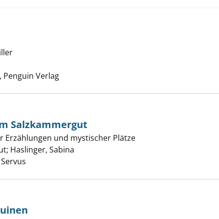
ller
lug anzeigen
he nach diesem Verfasser
 Penguin Verlag
im Salzkammergut
ft wandern im Salzkammergut anzeigen
er Erzählungen und mystischer Plätze
ut
;
Haslinger, Sabina
Suche nach diesem Verfasser
 Servus
Ruinen