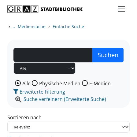
Zum Inhalt springen
Zu den Suchfiltern springen
Zur Trefferliste springen
›
...
›
Mediensuche
Einfache Suche
Wählen Sie die Medienart nach der Sie suchen wollen
Alle
Physische Medien
E-Medien
Erweiterte Filterung
Suche verfeinern (Erweiterte Suche)
Sortieren nach