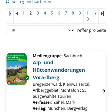
aufsteigend sortieren
1
2
3
4
5
6
7
8
9
1
Letz
0
Treffer pro Seite
Suchergebnis
Zu den Suchfiltern springen
Mediengruppe:
Sachbuch
Alp- und
Hüttenwanderungen
Vorarlberg
Exemplar-Details von Alp- und Hüttenwande
Bregenzerwald, Kleinwalsertal,
Arlberggebiet, Montafon : 55
ausgewählte Touren
Verfasser:
Zahel, Mark
Suche nach diesem
Verlag:
München, Bergverlag