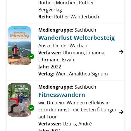
Rother; München, Rother
Bergverlag
Reihe:
Rother Wanderbuch
Mediengruppe:
Sachbuch
Wanderlust Welterbesteig
Auszeit in der Wachau
Verfasser:
Uhrmann, Johanna
;
Exemplar-Details von Wanderlust Welterbest
Uhrmann, Erwin
Suche nach diesem Verfa
Jahr:
2022
Verlag:
Wien, Amalthea Signum
Mediengruppe:
Sachbuch
Fitnesswandern
wie Du beim Wandern effektiv in
Exemplar-Details von Fitnesswandern anzeig
Form kommst ; die besten Übungen
auf Tour
Verfasser:
Uzulis, André
Suche nach diese
Jahr:
2021