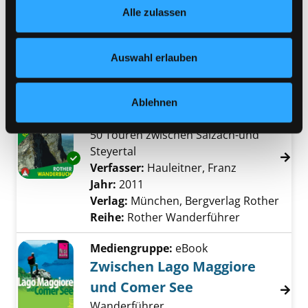
Verfasser:
Berger, Karen
Suche nach dies
Alle zulassen
jederzeit widerrufen und Ihre Einstellungen verändern.
Jahr:
2006
Nähere Informationen finden Sie in unserer
Verlag:
München, Dorling
Datenschutzerklärung
und in unserem
Impressum
.
Kindersley
Auswahl erlauben
Reihe:
Kompakt und visuell
Mediengruppe:
Sachbuch
Ablehnen
Salzkammergut
50 Touren zwischen Salzach-und
Steyertal
Exemplar-Details von Salzkammergut anzeig
Verfasser:
Hauleitner, Franz
Suche nach d
Jahr:
2011
Verlag:
München, Bergverlag Rother
Reihe:
Rother Wanderführer
Mediengruppe:
eBook
Zwischen Lago Maggiore
und Comer See
Wanderführer