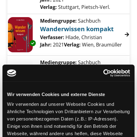
Verlag:
Stuttgart, Pietsch-Verl.
Mediengruppe:
Sachbuch
Wanderwissen kompakt
Verfasser:
Hlade, Christian
Suche nach di
Exemplar-Details von Wanderwissen kompak
Jahr:
2021
Verlag:
Wien, Braumüller
Mediengruppe:
Sachbuch
Die schönsten Almen
Österreichs
Exemplar-Details von Die schönsten Almen Ö
Brauchtum & Natur - erwandert und
Wir verwenden Cookies und externe Dienste
erlebt
Verfasser:
Senft, Hilde
;
Senft, Willi
Suche n
Wir verwenden auf unserer Webseite Cookies und
Jahr:
2001
Verlag:
Salzburg, Weltbild
ähnliche Technologien von Drittanbietern zur Verarbeitung
von personenbezogenen Daten (z.B.: IP-Adressen).
Mediengruppe:
Sachbuch
Einige von ihnen sind notwendig für den Betrieb der
Algarve
Webseite, während andere uns helfen, diese Webseite