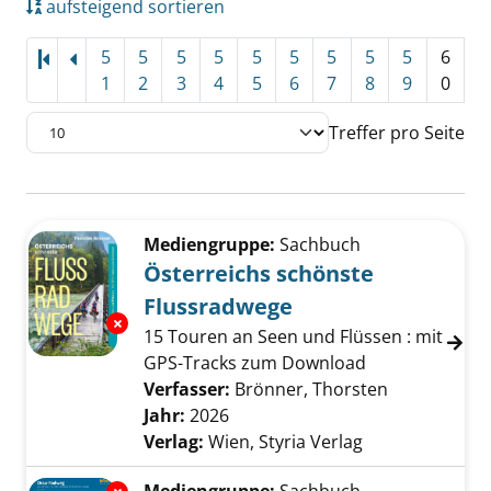
aufsteigend sortieren
5
5
5
5
5
5
5
5
5
6
1
2
3
4
5
6
7
8
9
0
Treffer pro Seite
Suchergebnis
Zu den Suchfiltern springen
Mediengruppe:
Sachbuch
Österreichs schönste
Flussradwege
Exemplar-Details von Österreichs schönste 
15 Touren an Seen und Flüssen : mit
GPS-Tracks zum Download
Verfasser:
Brönner, Thorsten
Suche nach 
Jahr:
2026
Verlag:
Wien, Styria Verlag