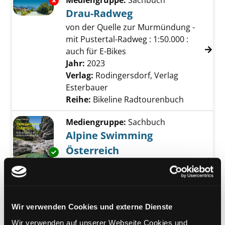
Mediengruppe:
Sachbuch
Exemplar-Details von Drau-Radweg anzeigen
Drau-Radweg
von der Quelle zur Murmündung -
mit Pustertal-Radweg : 1:50.000 :
auch für E-Bikes
Suche nach diesem Verfasser
Jahr:
2023
Verlag:
Rodingersdorf, Verlag
Esterbauer
Reihe:
Bikeline Radtourenbuch
Mediengruppe:
Sachbuch
Alpine Swimming
Österreich
Exemplar-Details von Alpine Swimming Öster
85 Wanderungen zu den schönsten
Naturbadeplätzen : GPS
Verfasser:
Ransmayr, Hansjörg
Suche nac
Jahr:
2024
Verlag:
München, Rother
Wir verwenden Cookies und externe Dienste
Mediengruppe:
Sachbuch
Wir verwenden auf unserer Webseite Cookies und