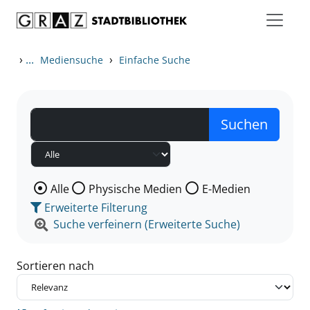
Zum Inhalt springen
Zu den Suchfiltern springen
Zur Trefferliste springen
›
...
›
Mediensuche
Einfache Suche
Wählen Sie die Medienart nach der Sie suchen wollen
Alle
Physische Medien
E-Medien
Erweiterte Filterung
Suche verfeinern (Erweiterte Suche)
Sortieren nach