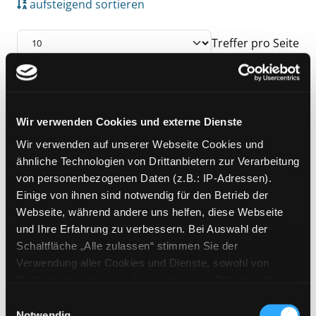
aufsteigend sortieren
Treffer pro Seite
Suchergebnis
Zu den Suchfiltern springen
Mediengruppe:
DVD
Wir verwenden Cookies und externe Dienste
Halo 4 - Forward Unto
Wir verwenden auf unserer Webseite Cookies und
Dawn
Exemplar-Details von Halo 4 - Forward Unto
ähnliche Technologien von Drittanbietern zur Verarbeitung
Verfasser:
Hendler, Stewart [Regie]
Suche 
von personenbezogenen Daten (z.B.: IP-Adressen).
Jahr:
2013
Verlag:
o. O., Polyband
Einige von ihnen sind notwendig für den Betrieb der
Webseite, während andere uns helfen, diese Webseite
und Ihre Erfahrung zu verbessern. Bei Auswahl der
Zu den Suchfiltern springen
Sortieren nach
Schaltfläche „Alle zulassen“ stimmen Sie der
Verwendung aller Cookies und Dienste, sowohl von
Drittanbietern als auch den eigenen, zu. Bitte beachten
aufsteigend sortieren
Sie, dass bei Verwendung von Diensten und Setzen von
Einwilligungsauswahl
Cookies von Drittanbietern, eine Verarbeitung in
Notwendig