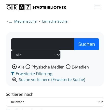
Zum Inhalt springen
Zu den Suchfiltern springen
Zur Trefferliste springen
›
...
›
Mediensuche
Einfache Suche
Wählen Sie die Medienart nach der Sie suchen wollen
Alle
Physische Medien
E-Medien
Erweiterte Filterung
Suche verfeinern (Erweiterte Suche)
Sortieren nach