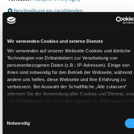
Beschreibung ein-/ausblenden
Mehr Informationen ein-/ausblenden
Wir verwenden Cookies und externe Dienste
Exemplare
Wir verwenden auf unserer Webseite Cookies und ähnliche
Technologien von Drittanbietern zur Verarbeitung von
Zweigstelle:
Mediathek
personenbezogenen Daten (z.B.: IP-Adressen). Einige von
ihnen sind notwendig für den Betrieb der Webseite, während
Signatur:
TV.DG FUC
andere uns helfen, diese Webseite und Ihre Erfahrung zu
Standort 2:
Ausleihe
verbessern. Bei Auswahl der Schaltfläche „Alle zulassen“
Status:
Verfügbar
stimmen Sie der Verwendung aller Cookies und Dienste, sow
Vorbestellungen:
0
von Drittanbietern als auch den eigenen, zu. Bitte beachten S
dass bei Verwendung von Diensten und Setzen von Cookies
Mediengruppe:
DVD
von Drittanbietern, eine Verarbeitung in unsicheren Drittlände
Frist:
Einwilligungsauswahl
(Länder außerhalb des EWR ohne adäquates
Notwendig
Barcode:
2413SB00096
Datenschutzniveau) stattfinden kann. In diesem Zusammen