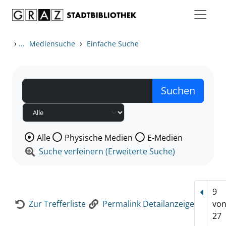
Zum Inhalt springen
Zur Detailanzeige springen
›
...
›
Mediensuche
Einfache Suche
Wählen Sie die Medienart nach der Sie suchen wollen
Alle
Physische Medien
E-Medien
Suche verfeinern (Erweiterte Suche)
9
Vorhe
Zur Trefferliste
Permalink Detailanzeige
vo
27