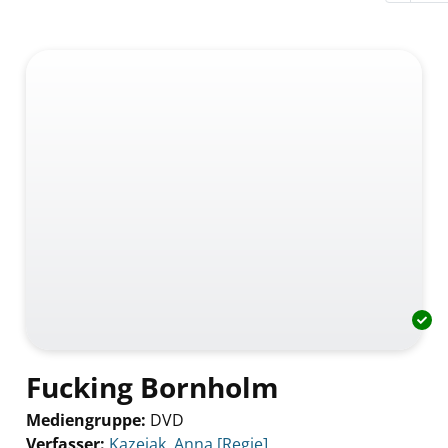
Fucking Bornholm
Mediengruppe:
DVD
Verfasser:
Suche nach diesem Verfasser
Kazejak, Anna [Regie]