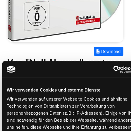
Zum
Download
Von "Null Ahnung" zu etwas
Arabisch
Einstieg in das arabische Denken
Wir verwenden Cookies und externe Dienste
Mediengruppe:
eVideo
Verfasser:
Suche nach diesem Verfasser
Birkenbihl, Vera F.
Wir verwenden auf unserer Webseite Cookies und ähnliche
Technologien von Drittanbietern zur Verarbeitung von
Beschreibung ein-/ausblenden
personenbezogenen Daten (z.B.: IP-Adressen). Einige von i
sind notwendig für den Betrieb der Webseite, während ander
Mehr Informationen ein-/ausblenden
uns helfen, diese Webseite und Ihre Erfahrung zu verbessern