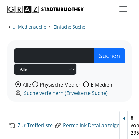
Zum Inhalt springen
Zur Detailanzeige springen
›
...
›
Mediensuche
Einfache Suche
Wählen Sie die Medienart nach der Sie suchen wollen
Alle
Physische Medien
E-Medien
Suche verfeinern (Erweiterte Suche)
8
Vorhe
Zur Trefferliste
Permalink Detailanzeige
vo
296