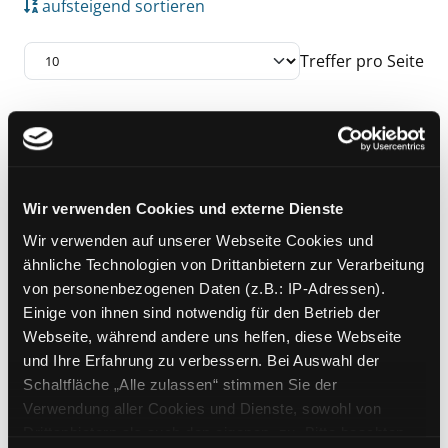
aufsteigend sortieren
Treffer pro Seite
Suchergebnis
Zu den Suchfiltern springen
Mediengruppe:
Sachbuch
Marx' Reise ins digitale
Wir verwenden Cookies und externe Dienste
Athen
Wir verwenden auf unserer Webseite Cookies und
eine kleine Geschichte von Kapital,
Exemplar-Details von Marx' Reise ins digital
ähnliche Technologien von Drittanbietern zur Verarbeitung
Arbeit, Waren und ihrer Zukunft
von personenbezogenen Daten (z.B.: IP-Adressen).
Verfasser:
Eversmann,
Ludger
Suche nach
Einige von ihnen sind notwendig für den Betrieb der
Jahr:
2019
Webseite, während andere uns helfen, diese Webseite
Verlag:
Zürich, Rotpunkt-Verl.
und Ihre Erfahrung zu verbessern. Bei Auswahl der
Schaltfläche „Alle zulassen“ stimmen Sie der
Zu den Suchfiltern springen
Sortieren nach
Verwendung aller Cookies und Dienste, sowohl von
Drittanbietern als auch den eigenen, zu. Bitte beachten