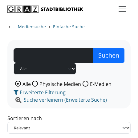
Zum Inhalt springen
Zu den Suchfiltern springen
Zur Trefferliste springen
›
...
›
Mediensuche
Einfache Suche
Wählen Sie die Medienart nach der Sie suchen wollen
Alle
Physische Medien
E-Medien
Erweiterte Filterung
Suche verfeinern (Erweiterte Suche)
Sortieren nach