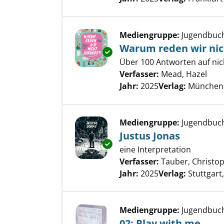
Mediengruppe:
Jugendbuc
Warum reden wir nic
Exemplar-Details von Warum re
Über 100 Antworten auf nic
Verfasser:
Mead, Hazel
Such
Jahr:
2025
Verlag:
München
Mediengruppe:
Jugendbuc
Justus Jonas
Exemplar-Details von Justus J
eine Interpretation
Verfasser:
Tauber, Christo
Jahr:
2025
Verlag:
Stuttgar
Mediengruppe:
Jugendbuc
02; Play with me