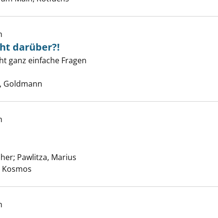
h
ht darüber?!
den wir nicht darüber?! anzeigen
ht ganz einfache Fragen
e nach diesem Verfasser
, Goldmann
h
onas anzeigen
pher
;
Pawlitza, Marius
Suche nach diesem Verfasser
t, Kosmos
h