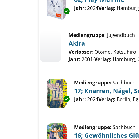
Suche nach diesem Verfass
Jahr:
2024
Verlag:
Hamburg,
Exemplar-Details von 02; Play 
Mediengruppe:
Jugendbuch
Akira
Verfasser:
Otomo, Katsuhiro
Jahr:
2001-
Verlag:
Hamburg, C
Mediengruppe:
Sachbuch
17; Knarren, Nägel, 
Exemplar-Details von 17; Knar
Suche nach diesem Verfass
Jahr:
2024
Verlag:
Berlin, 
Mediengruppe:
Sachbuch
16; Gewöhnliches Gl