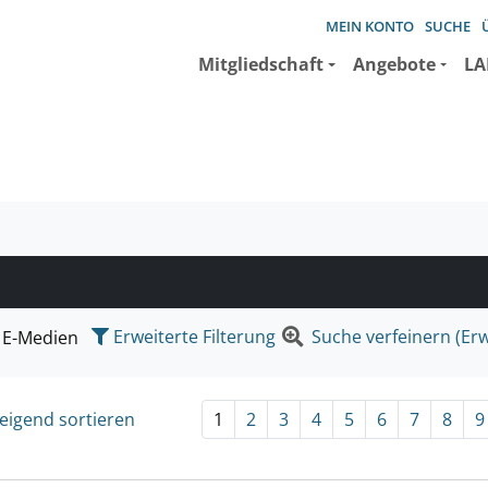
MEIN KONTO
SUCHE
Mitgliedschaft
Angebote
LA
e suchen wollen.
Erweiterte Filterung
Suche verfeinern (Erw
E-Medien
eigend sortieren
1
2
3
4
5
6
7
8
9