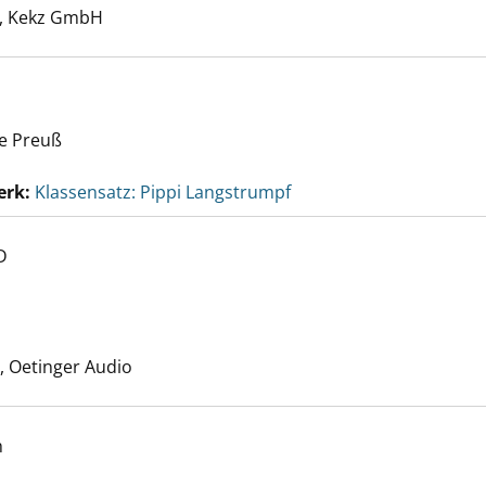
er
, Kekz GmbH
ne Preuß
erk:
Klassensatz: Pippi Langstrumpf
D
ngstrumpf anzeigen
Suche nach diesem Verfasser
 Oetinger Audio
h