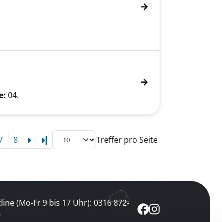
e:
04.
7
8
Treffer pro Seite
Letzte Seite
line (Mo-Fr 9 bis 17 Uhr): 0316 872-
0