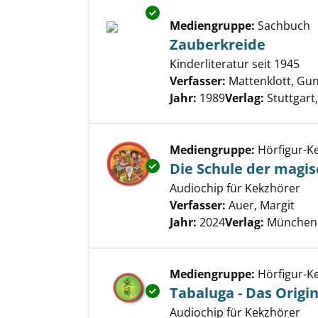
Exemplar-Details von Zauberkr
Mediengruppe:
Sachbuch
Zauberkreide
Kinderliteratur seit 1945
Verfasser:
Mattenklott, Gu
Jahr:
1989
Verlag:
Stuttgart
Mediengruppe:
Hörfigur-K
Exemplar-Details von Die Schul
Die Schule der magisc
Audiochip für Kekzhörer
Verfasser:
Auer, Margit
Such
Jahr:
2024
Verlag:
München
Mediengruppe:
Hörfigur-K
Exemplar-Details von Tabaluga 
Tabaluga - Das Origi
Audiochip für Kekzhörer