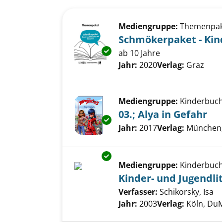
Suchergebnis
Zu den Suchfiltern springen
Mediengruppe:
Themenpa
Schmökerpaket - Kin
Exemplar-Details von Schmöker
ab 10 Jahre
Suche nach diesem Verfass
Jahr:
2020
Verlag:
Graz
Mediengruppe:
Kinderbuc
03.; Alya in Gefahr
Exemplar-Details von 03.; Alya
Suche nach diesem Verfass
Jahr:
2017
Verlag:
München,
Exemplar-Details von Kinder- u
Mediengruppe:
Kinderbuc
Kinder- und Jugendli
Verfasser:
Schikorsky, Isa
Su
Jahr:
2003
Verlag:
Köln, Du