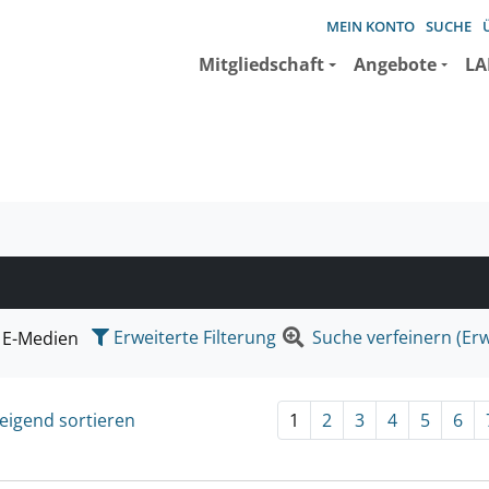
MEIN KONTO
SUCHE
Mitgliedschaft
Angebote
LA
e suchen wollen.
Erweiterte Filterung
Suche verfeinern (Erw
E-Medien
eigend sortieren
1
2
3
4
5
6