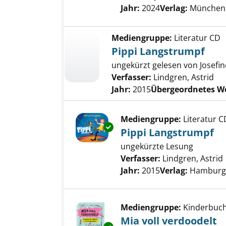
Suche nach diesem Verfass
Jahr:
2024
Verlag:
München
Mediengruppe:
Literatur CD
Pippi Langstrumpf
ungekürzt gelesen von Josefi
Verfasser:
Lindgren, Astrid
Jahr:
2015
Übergeordnetes W
Mediengruppe:
Literatur C
Exemplar-Details von Pippi La
Pippi Langstrumpf
ungekürzte Lesung
Verfasser:
Lindgren, Astrid
Jahr:
2015
Verlag:
Hamburg,
Mediengruppe:
Kinderbuc
Mia voll verdoodelt