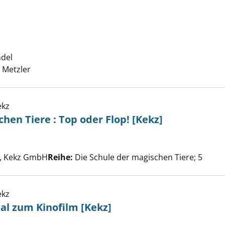
eide anzeigen
ndel
Suche nach diesem Verfasser
, Metzler
ekz
e der magischen Tiere : Top oder Flop! [Kekz] anzeigen
hen Tiere : Top oder Flop! [Kekz]
e nach diesem Verfasser
, Kekz GmbH
Reihe:
Die Schule der magischen Tiere; 5
ekz
- Das Original zum Kinofilm [Kekz] anzeigen
nal zum Kinofilm [Kekz]