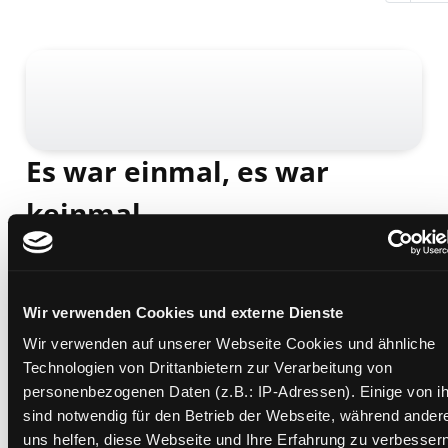
Es war einmal, es war
keinmal...
ein multikulturelles Lese- und Arbeitsbuch ;
Geschichten aus: Türkei - Griechenland - Italien -
Spanien - Portugal und aus dem kroatischen,
Wir verwenden Cookies und externe Dienste
serbischen und slowenischen Sprachraum
Mediengruppe:
Sachbuch
Wir verwenden auf unserer Webseite Cookies und ähnliche
Übergeordnetes Werk:
Reise durch die Märchenwelt
Technologien von Drittanbietern zur Verarbeitung von
personenbezogenen Daten (z.B.: IP-Adressen). Einige von i
Beschreibung ein-/ausblenden
sind notwendig für den Betrieb der Webseite, während ander
uns helfen, diese Webseite und Ihre Erfahrung zu verbessern