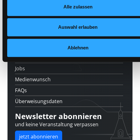
Alle zulassen
Datenschutzerklärung
und in unserem
Impressum
.
Veranstaltungen
Standorte
Auswahl erlauben
Feedback
Kontakt
Ablehnen
Über uns
Jobs
Medienwunsch
FAQs
Überweisungsdaten
Newsletter abonnieren
und keine Veranstaltung verpassen
jetzt abonnieren