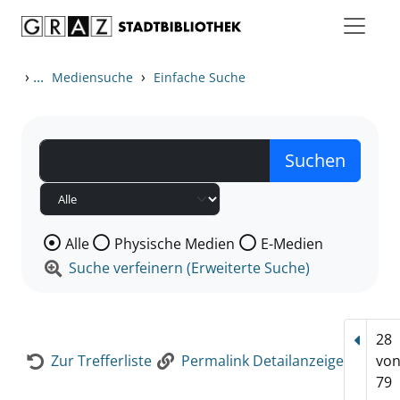
Zum Inhalt springen
Zur Detailanzeige springen
›
...
›
Mediensuche
Einfache Suche
Wählen Sie die Medienart nach der Sie suchen wollen
Alle
Physische Medien
E-Medien
Suche verfeinern (Erweiterte Suche)
28
Vorhe
Zur Trefferliste
Permalink Detailanzeige
vo
79