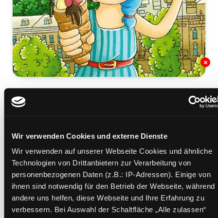
Tschechien for kids
der Kinderreiseführer
Mediengruppe:
Kinderbuch
Suche nach diesem Verfasser
Wir verwenden Cookies und externe Dienste
Beschreibung ein-/ausblenden
Wir verwenden auf unserer Webseite Cookies und ähnliche
Technologien von Drittanbietern zur Verarbeitung von
Mehr Informationen ein-/ausblenden
personenbezogenen Daten (z.B.: IP-Adressen). Einige von
ihnen sind notwendig für den Betrieb der Webseite, während
andere uns helfen, diese Webseite und Ihre Erfahrung zu
Exemplare
verbessern. Bei Auswahl der Schaltfläche „Alle zulassen“