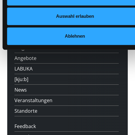
Auswahl erlauben
Hotline (Mo-Fr 9 bis 17 Uhr): 0316 872-
800
Ablehnen
Mitgliedschaft
Angebote
LABUKA
[kju:b]
News
Veranstaltungen
Standorte
Feedback