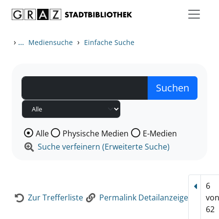
Zum Inhalt springen
Zur Detailanzeige springen
›
...
›
Mediensuche
Einfache Suche
Wählen Sie die Medienart nach der Sie suchen wollen
Alle
Physische Medien
E-Medien
Suche verfeinern (Erweiterte Suche)
6
Vorhe
Zur Trefferliste
Permalink Detailanzeige
vo
62