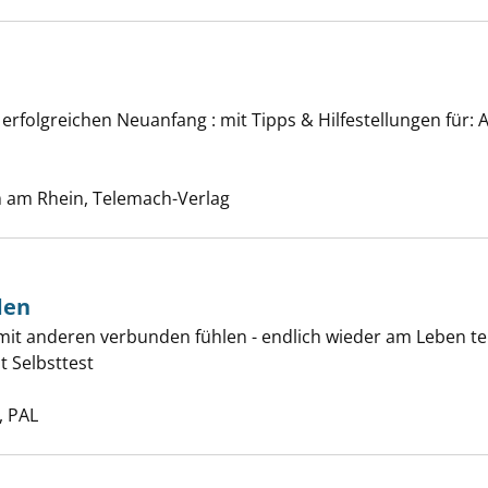
 anzeigen
 erfolgreichen Neuanfang : mit Tipps & Hilfestellungen für:
che nach diesem Verfasser
m am Rhein, Telemach-Verlag
den
 mit anderen verbunden fühlen - endlich wieder am Leben te
eit überwinden anzeigen
t Selbsttest
 nach diesem Verfasser
 PAL