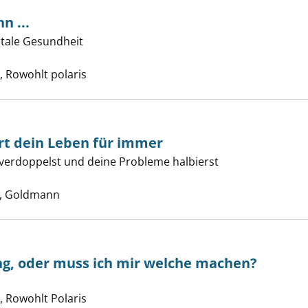
n ...
ntale Gesundheit
 lesen, wenn ... anzeigen
 nach diesem Verfasser
 Rowohlt polaris
rt dein Leben für immer
verdoppelst und deine Probleme halbierst
uch verändert dein Leben für immer anzeigen
uche nach diesem Verfasser
, Goldmann
ng, oder muss ich mir welche machen?
e nach diesem Verfasser
noch Hoffnung, oder muss ich mir welche machen? anzeige
 Rowohlt Polaris