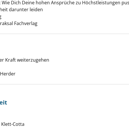
 : Wie Dich Deine hohen Ansprüche zu Höchstleistungen pu
eit darunter leiden
g
Suche nach diesem Verfasser
Draksal Fachverlag
er Kraft weiterzugehen
e anzeigen
che nach diesem Verfasser
 Herder
eit
der Einsamkeit anzeigen
nach diesem Verfasser
 Klett-Cotta