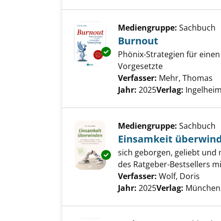
Mediengruppe:
Sachbuch
Burnout
Exemplar-Details von Burnout
Phönix-Strategien für einen
Vorgesetzte
Verfasser:
Mehr, Thomas
Su
Jahr:
2025
Verlag:
Ingelhei
Mediengruppe:
Sachbuch
Einsamkeit überwin
sich geborgen, geliebt und
Exemplar-Details von Einsamk
des Ratgeber-Bestsellers mi
Verfasser:
Wolf, Doris
Suche
Jahr:
2025
Verlag:
München,