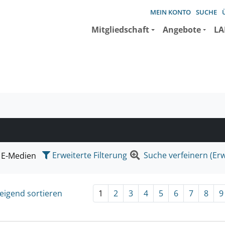
MEIN KONTO
SUCHE
Mitgliedschaft
Angebote
LA
e suchen wollen.
Erweiterte Filterung
Suche verfeinern (Erw
E-Medien
eigend sortieren
1
2
3
4
5
6
7
8
9