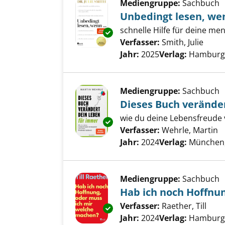
Mediengruppe:
Sachbuch
Unbedingt lesen, wen
schnelle Hilfe für deine me
Exemplar-Details von Unbedingt
Verfasser:
Smith, Julie
Suche
Jahr:
2025
Verlag:
Hamburg,
Mediengruppe:
Sachbuch
Dieses Buch verände
wie du deine Lebensfreude 
Exemplar-Details von Dieses B
Verfasser:
Wehrle, Martin
S
Jahr:
2024
Verlag:
München
Mediengruppe:
Sachbuch
Hab ich noch Hoffnu
Verfasser:
Raether, Till
Such
Exemplar-Details von Hab ich 
Jahr:
2024
Verlag:
Hamburg,