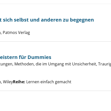
t sich selbst und anderen zu begegnen
che nach diesem Verfasser
it - vom Mut sich selbst und anderen zu begegnen anzeige
n, Patmos Verlag
meistern für Dummies
stungen, Methoden, die im Umgang mit Unsicherheit, Traurigk
che Krisen meistern für Dummies anzeigen
che nach diesem Verfasser
, Wiley
Reihe:
Lernen einfach gemacht
onismus anzeigen