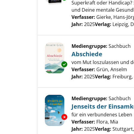
Superkraft oder Handicap?
und Deine mentale Gesundh
Verfasser:
Gierke, Hans-Jör
Jahr:
2025
Verlag:
Leipzig, 
Mediengruppe:
Sachbuch
Abschiede
vom Mut loszulassen und d
Exemplar-Details von Abschied
Verfasser:
Grün, Anselm
Su
Jahr:
2025
Verlag:
Freiburg,
Mediengruppe:
Sachbuch
Jenseits der Einsamk
für ein verbundenes Leben
Exemplar-Details von Jenseits 
Verfasser:
Flora, Mia
Suche 
Jahr:
2025
Verlag:
Stuttgart,