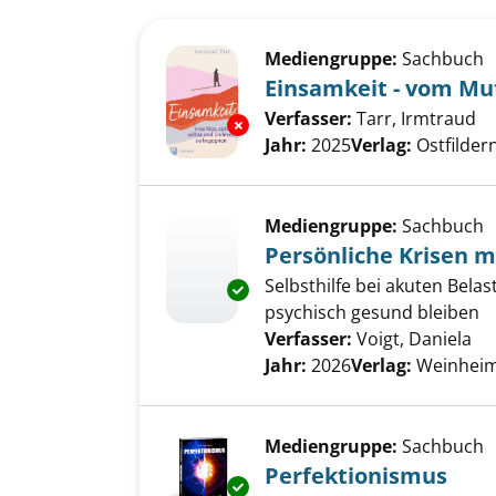
Suchergebnis
Zu den Suchfiltern springen
Mediengruppe:
Sachbuch
Einsamkeit - vom Mu
Verfasser:
Tarr, Irmtraud
Su
Exemplar-Details von Einsamke
Jahr:
2025
Verlag:
Ostfilder
Mediengruppe:
Sachbuch
Persönliche Krisen 
Selbsthilfe bei akuten Bela
Exemplar-Details von Persönli
psychisch gesund bleiben
Verfasser:
Voigt, Daniela
Su
Jahr:
2026
Verlag:
Weinheim
Mediengruppe:
Sachbuch
Perfektionismus
Exemplar-Details von Perfekti