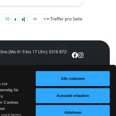
10
Treffer pro Seite
Letzte Seite
line (Mo-Fr 9 bis 17 Uhr): 0316 872-
0
ewsletter abonnieren
Alle zulassen
n zur
 keine Veranstaltung verpassen
wendig für
etzt abonnieren
Auswahl erlauben
zu
er Cookies
bei
Ablehnen
n unsicheren