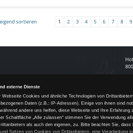
eigend sortieren
1
2
3
4
5
6
7
8
9
Hot
80
N
nd externe Dienste
 Webseite Cookies und ähnliche Technologien von Drittanbieter
und
bezogenen Daten (z.B.: IP-Adressen). Einige von ihnen sind not
j
 während andere uns helfen, diese Webseite und Ihre Erfahrung 
er Schaltfläche „Alle zulassen“ stimmen Sie der Verwendung all
ittanbietern als auch den eigenen, zu. Bitte beachten Sie, dass 
nd Setzen von Cookies von Drittanbietern, eine Verarbeitung i