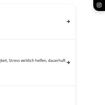
n
eit, Stress wirklich helfen, dauerhaft