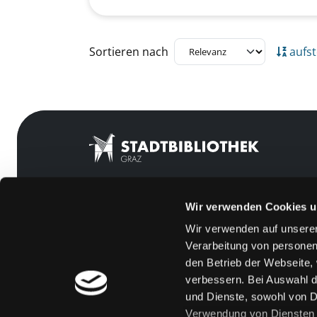
Zu den Suchfiltern springen
Sortieren nach
aufst
Wir verwenden Cookies u
Mitgliedschaft
Feedback
Wir verwenden auf unserer
Angebote
Kontakt
Verarbeitung von personen
LABUKA
Über uns
den Betrieb der Webseite,
verbessern. Bei Auswahl d
[kju:b]
Jobs
und Dienste, sowohl von Dr
News
Medienwunsch
Verwendung von Diensten u