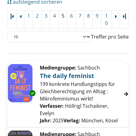
aufsteigend sortieren
1
2
3
4
5
6
7
8
9
1
Letz
0
Treffer pro Seite
Suchergebnis
Zu den Suchfiltern springen
Mediengruppe:
Sachbuch
The daily feminist
199 konkrete Handlungstipps für
Gleichberechtigung im Alltag :
Exemplar-Details von The daily feminist anze
Mikrofeminismus wirkt!
Verfasser:
Höllrigl Tschaikner,
Evelyn
Suche nach diesem Verfasser
Jahr:
2025
Verlag:
München, Kösel
Mediengruppe:
Sachbuch