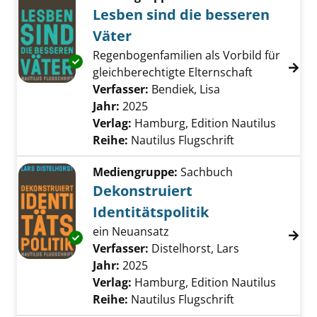
Lesben sind die besseren
Väter
Regenbogenfamilien als Vorbild für
Exemplar-Details von Lesben sind die besser
gleichberechtigte Elternschaft
Verfasser:
Bendiek, Lisa
Suche nach diese
Jahr:
2025
Verlag:
Hamburg, Edition Nautilus
Reihe:
Nautilus Flugschrift
Mediengruppe:
Sachbuch
Dekonstruiert
Identitätspolitik
ein Neuansatz
Exemplar-Details von Dekonstruiert Identität
Verfasser:
Distelhorst, Lars
Suche nach di
Jahr:
2025
Verlag:
Hamburg, Edition Nautilus
Reihe:
Nautilus Flugschrift