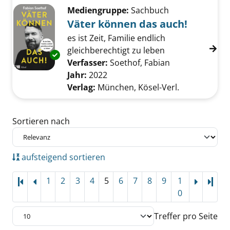
Mediengruppe:
Sachbuch
Väter können das auch!
es ist Zeit, Familie endlich
gleichberechtigt zu leben
Exemplar-Details von Väter können das auch
Verfasser:
Soethof, Fabian
Suche nach die
Jahr:
2022
Verlag:
München, Kösel-Verl.
Zu den Suchfiltern springen
Sortieren nach
aufsteigend sortieren
1
2
3
4
5
6
7
8
9
1
Letz
0
Treffer pro Seite