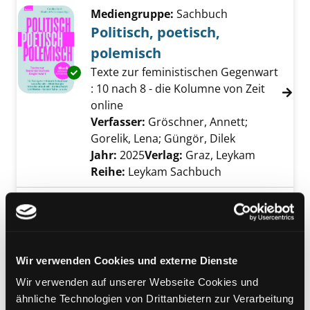
Mediengruppe:
Sachbuch
Politisch, poetisch,
polemisch
Texte zur feministischen Gegenwart
Exemplar-Details von Politisch, poetisch, po
: 10 nach 8 - die Kolumne von Zeit
online
Verfasser:
Gröschner, Annett
;
Gorelik, Lena
;
Güngör, Dilek
Suche nach di
Jahr:
2025
Verlag:
Graz, Leykam
Reihe:
Leykam Sachbuch
Mediengruppe:
Sachbuch
Musterbruch
überraschende Lösungen für
wirkliche Gleichberechtigung
Exemplar-Details von Musterbruch anzeigen
Wir verwenden Cookies und externe Dienste
Verfasser:
Cammarata, Patricia
Suche nac
Wir verwenden auf unserer Webseite Cookies und
Jahr:
2024
Verlag:
Weinheim, Beltz
ähnliche Technologien von Drittanbietern zur Verarbeitung