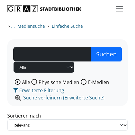
Zum Inhalt springen
Zu den Suchfiltern springen
Zur Trefferliste springen
›
...
›
Mediensuche
Einfache Suche
Wählen Sie die Medienart nach der Sie suchen wollen
Alle
Physische Medien
E-Medien
Erweiterte Filterung
Suche verfeinern (Erweiterte Suche)
Sortieren nach